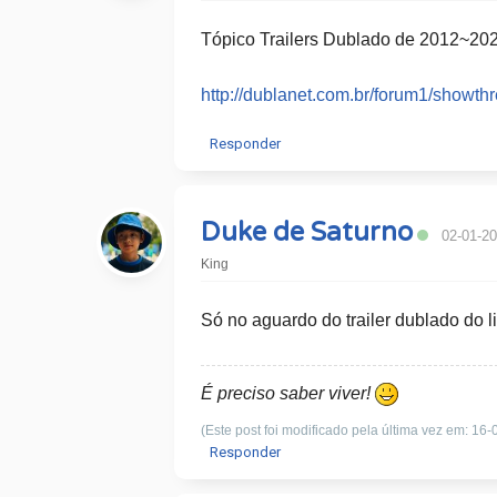
Tópico Trailers Dublado de 2012~20
http://dublanet.com.br/forum1/showt
Responder
Duke de Saturno
02-01-20
King
Só no aguardo do trailer dublado do 
É preciso saber viver!
(Este post foi modificado pela última vez em: 16
Responder