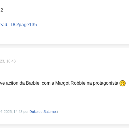
22
hread...DO/page135
23, 16:43
live action da Barbie, com a Margot Robbie na protagonista
-06-2025, 14:43 por
Duke de Saturno
.)