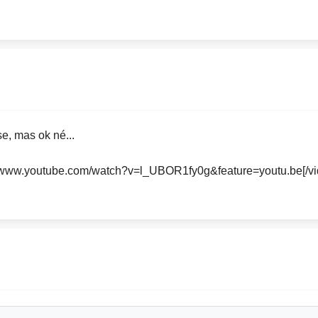
e, mas ok né...
/www.youtube.com/watch?v=l_UBOR1fy0g&feature=youtu.be[/vi