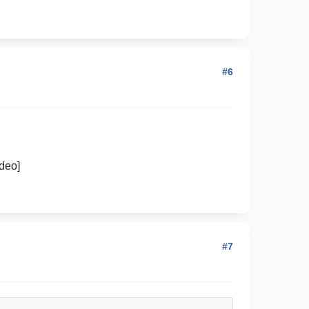
#6
deo]
#7