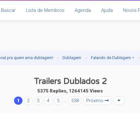
Buscar
Lista de Membros
Agenda
Ajuda
Novos 
onal pra quem ama dublagem!
›
Dublagem
›
Falando de Dublagem
›
Trailers Dublados 2
5375 Replies, 1264145 Views
1
2
3
4
5
…
538
Próximo