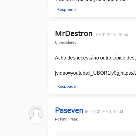
Responder
MrDestron
03-01-2023, 18:54
Unregistered
Acho desnecessário outro tópico dess
[video=youtube;l_UBOR1fy0g]https:/
Responder
Paseven
03-01-2023, 19:33
Posting Freak