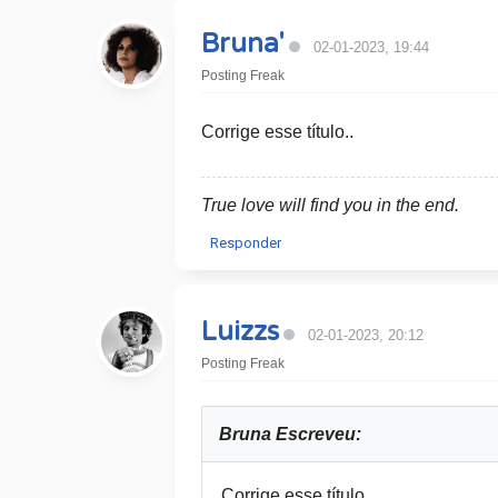
Bruna'
02-01-2023, 19:44
Posting Freak
Corrige esse título..
True love will find you in the end.
Responder
Luizzs
02-01-2023, 20:12
Posting Freak
Bruna Escreveu:
Corrige esse título..