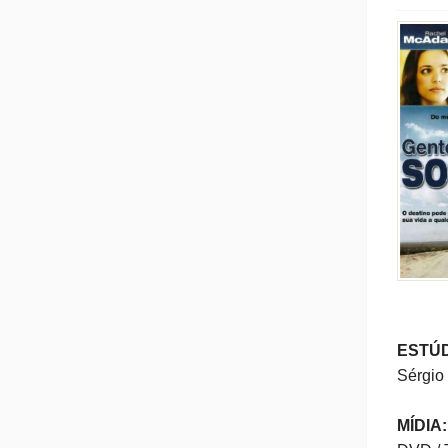
Post M
Sammy
Outras
André 
Rossatt
Fonte: 
ESTÚD
Sérgio
MÍDIA: