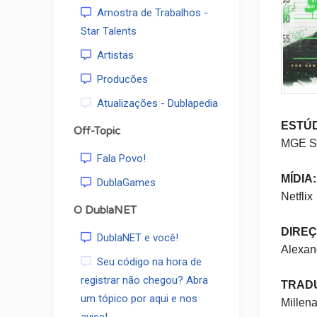
Amostra de Trabalhos -
Star Talents
Artistas
Producões
Atualizações - Dublapedia
ESTÚD
Off-Topic
MGE S
Fala Povo!
MÍDIA:
DublaGames
Netflix
O DublaNET
DIREÇ
DublaNET e você!
Alexan
Seu código na hora de
registrar não chegou? Abra
TRAD
um tópico por aqui e nos
Millena