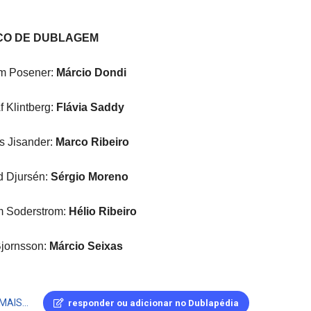
CO DE DUBLAGEM
m Posener:
Márcio Dondi
f Klintberg:
Flávia Saddy
 Jisander:
Marco Ribeiro
d Djursén:
Sérgio Moreno
 Soderstrom:
Hélio Ribeiro
Bjornsson:
Márcio Seixas
 Linolstedt:
Jorge Vasconcellos
MAIS...
responder ou adicionar no Dublapédia