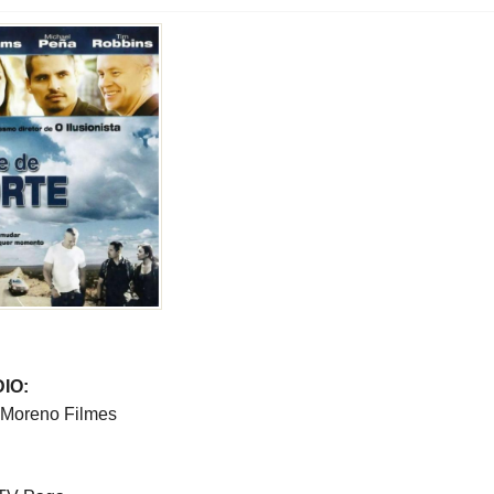
alone (ele mesmo):
Raphael Rossatto
 Vendaval:
Bruna Mass
 vozes:
Milano, César Marchetti, Leo Delvage, Marcelo Campos, Maria 
o, Reinaldo Rodriguez, Vitor Mello.
Créditos Netflix.
IO:
 Moreno Filmes