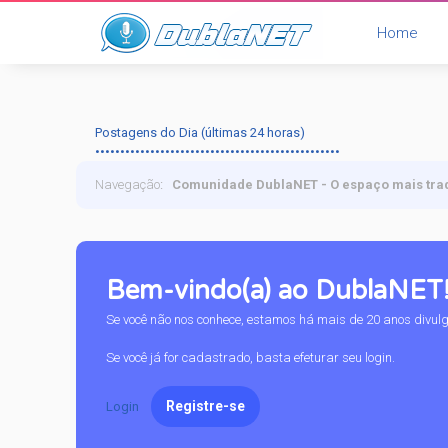
Home
Postagens do Dia (últimas 24 horas)
•••••••••••••••••••••••••••••••••••••••••••••••••
Navegação
:
Comunidade DublaNET - O espaço mais tra
Bem-vindo(a) ao DublaNET
Se você não nos conhece, estamos há mais de 20 anos divul
Se você já for cadastrado, basta efeturar seu login.
Registre-se
Login