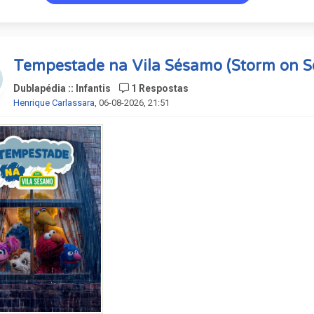
Krishna:
Mário Tupinambá
 vozes:
Tempestade na Vila Sésamo (Storm on S
 Albuquerque, Angélica Borges, Flavia Drummond, Gabriella Bic
Dublapédia :: Infantis
1 Respostas
o Garcia, Mário Tupinambá, Ricardo Rossatto, Tatá Guarnieri.
Henrique Carlassara
, 06-08-2026, 21:51
Créditos Netflix.