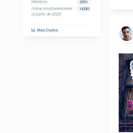
Nigel 
Membros
3351
Online simultaneamente
14281
(a partir de 2025)
Outras
Mais Dados
Adriana
Marcel
Fonte: 