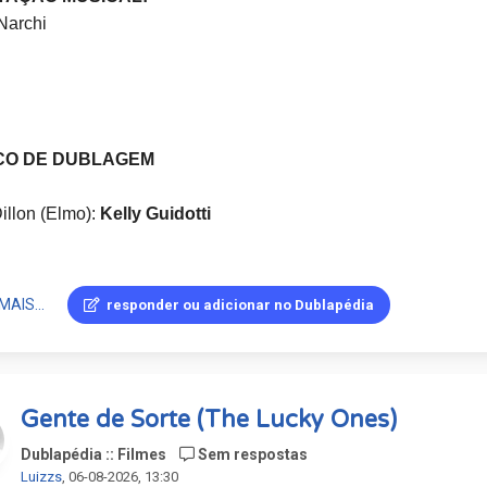
Narchi
CO DE DUBLAGEM
illon (Elmo):
Kelly Guidotti
 Carrara-Rudolph (Abby Cadabby):
Marilice Cosenza
MAIS...
responder ou adicionar no Dublapédia
e Cordero (Rudy):
Fabrício Rinaldi
cobson (Grover / Oscar):
André Milano
Gente de Sorte (The Lucky Ones)
gel (Garibaldo):
Paulo Henrique
Dublapédia :: Filmes
Sem respostas
Luizzs
, 06-08-2026, 13:30
uraoka (Alan):
Figueira Júnior