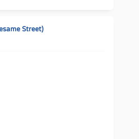
esame Street)
alho, Hélio Ribeiro, Lacarv, Luciano Lira,