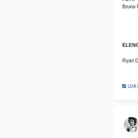
Bruno 
ELEN
Ryan D
Leslie
LEIA 
Franki
Eric Ja
Matt Vo
Alan M