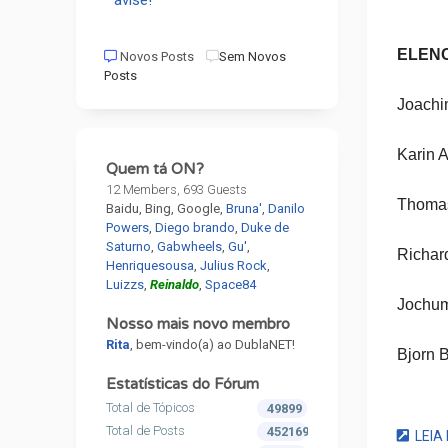
avise!
ELEN
Novos Posts
Sem Novos
Posts
Joachi
Karin A
Quem tá ON?
12 Members, 693 Guests
Thomas
Baidu, Bing, Google,
Bruna'
,
Danilo
Powers
,
Diego brando
,
Duke de
Saturno
,
Gabwheels
,
Gu'
,
Richar
Henriquesousa
,
Julius Rock
,
Luizzs
,
Reinaldo
,
Space84
Jochum
Nosso mais novo membro
Rita
, bem-vindo(a) ao DublaNET!
Bjorn 
Estatísticas do Fórum
Gunnar
Total de Tópicos
49899
Total de Posts
452169
LEIA 