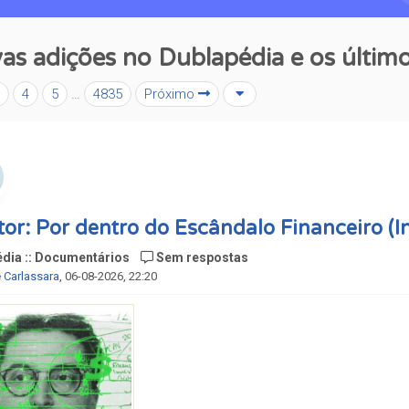
as adições no Dublapédia e os último
3
4
5
…
4835
Próximo
tor: Por dentro do Escândalo Financeiro (I
édia :: Documentários
Sem respostas
 Carlassara
, 06-08-2026, 22:20