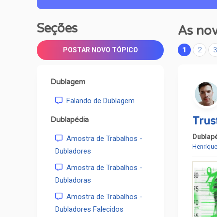
Seções
As nov
1
2
POSTAR NOVO TÓPICO
Dublagem
Falando de Dublagem
Trus
Dublapédia
Dublap
Amostra de Trabalhos -
Henrique
Dubladores
Amostra de Trabalhos -
Dubladoras
Amostra de Trabalhos -
Dubladores Falecidos