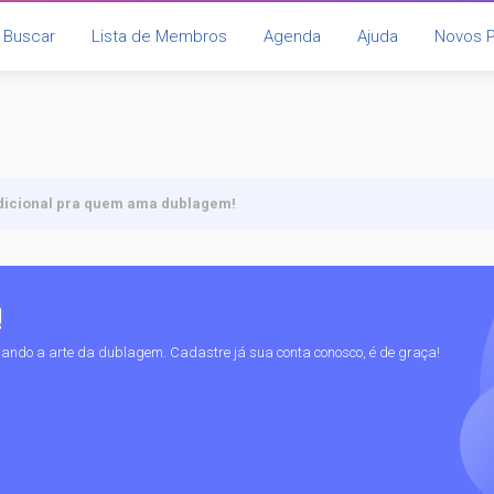
Buscar
Lista de Membros
Agenda
Ajuda
Novos 
dicional pra quem ama dublagem!
!
gando a arte da dublagem. Cadastre já sua conta conosco, é de graça!