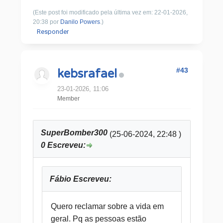
(Este post foi modificado pela última vez em: 22-01-2026,
20:38 por
Danilo Powers
.)
Responder
#43
kebsrafael
23-01-2026, 11:06
Member
SuperBomber300
(25-06-2024, 22:48 )
0 Escreveu:
Fábio Escreveu:
Quero reclamar sobre a vida em
geral. Pq as pessoas estão