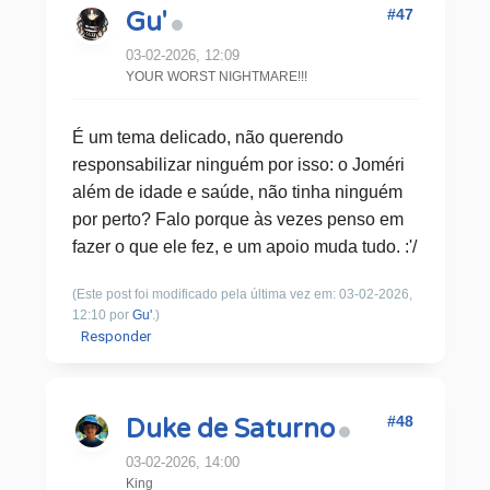
#47
Gu'
03-02-2026, 12:09
YOUR WORST NIGHTMARE!!!
É um tema delicado, não querendo
responsabilizar ninguém por isso: o Joméri
além de idade e saúde, não tinha ninguém
por perto? Falo porque às vezes penso em
fazer o que ele fez, e um apoio muda tudo. :'/
(Este post foi modificado pela última vez em: 03-02-2026,
12:10 por
Gu'
.)
Responder
#48
Duke de Saturno
03-02-2026, 14:00
King