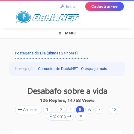
Entrar
Cadastrar-se
Menu
Postagens do Dia (últimas 24 horas)
•••••••••••••••••••••••••••••••••••••••••••••••••
Navegação
:
Comunidade DublaNET - O espaço mais
tradicional pra quem ama dublagem!
›
Off-Topic
›
Desabafo sobre a vida
Fala Povo!
›
Desabafo sobre a vida
126 Replies, 14758 Views
Anterior
1
…
3
4
5
6
7
…
13
Próximo