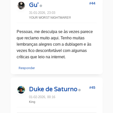
#44
Gu'
31-01-2026, 23:03
YOUR WORST NIGHTMARE!!!
Pessoas, me desculpa se às vezes parece
que reclamo muito aqui. Tenho muitas
lembranças alegres com a dublagem e às
vezes fico desconfortável com algumas
críticas que leio na internet.
Responder
#45
Duke de Saturno
01-02-2026, 00:16
King