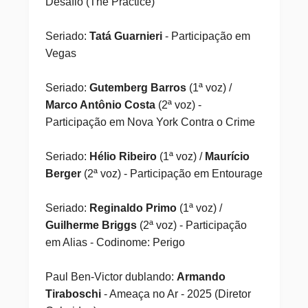
Desafio (The Practice)
Seriado:
Tatá Guarnieri
- Participação em
Vegas
Seriado:
Gutemberg Barros
(1ª voz) /
Marco Antônio Costa
(2ª voz) -
Participação em Nova York Contra o Crime
Seriado:
Hélio Ribeiro
(1ª voz) /
Maurício
Berger
(2ª voz) - Participação em Entourage
Seriado:
Reginaldo Primo
(1ª voz) /
Guilherme Briggs
(2ª voz) - Participação
em Alias - Codinome: Perigo
Paul Ben-Victor dublando:
Armando
Tiraboschi
- Ameaça no Ar - 2025 (Diretor