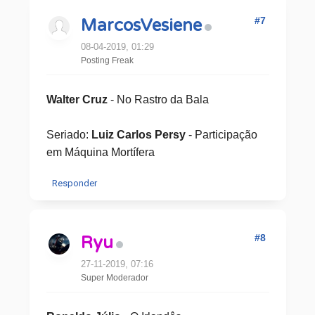
#7
MarcosVesiene
08-04-2019, 01:29
Posting Freak
Walter Cruz
- No Rastro da Bala
Seriado:
Luiz Carlos Persy
- Participação
em Máquina Mortífera
Responder
#8
Ryu
27-11-2019, 07:16
Super Moderador