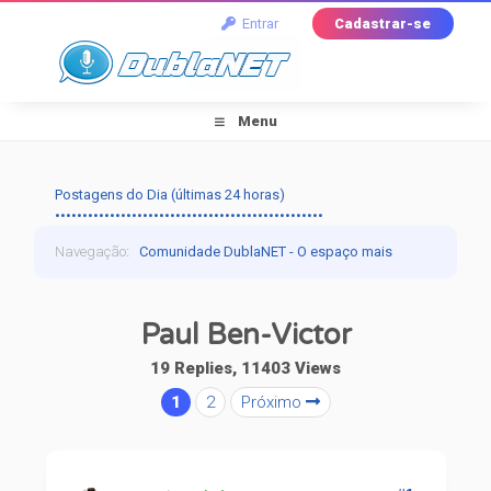
Entrar
Cadastrar-se
Menu
Postagens do Dia (últimas 24 horas)
•••••••••••••••••••••••••••••••••••••••••••••••••
Navegação
:
Comunidade DublaNET - O espaço mais
tradicional pra quem ama dublagem!
›
Dublapédia
›
Paul Ben-Victor
Artistas
›
Paul Ben-Victor
19 Replies, 11403 Views
1
2
Próximo