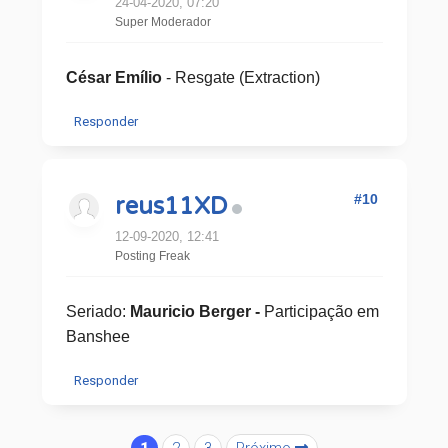
24-04-2020, 07:20
Super Moderador
César Emílio
- Resgate (Extraction)
Responder
#10
reus11XD
12-09-2020, 12:41
Posting Freak
Seriado:
Mauricio Berger -
​Participação em
Banshee
Responder