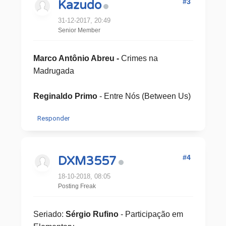
#3
Kazudo
31-12-2017, 20:49
Senior Member
Marco Antônio Abreu -
​Crimes na
Madrugada
Reginaldo Primo
- Entre Nós (Between Us)
Responder
#4
DXM3557
18-10-2018, 08:05
Posting Freak
Seriado:
Sérgio Rufino
- Participação em