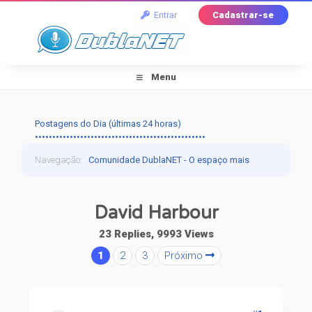
Entrar
Cadastrar-se
Menu
Postagens do Dia (últimas 24 horas)
•••••••••••••••••••••••••••••••••••••••••••••••••
Navegação
:
Comunidade DublaNET - O espaço mais
tradicional pra quem ama dublagem!
›
Dublapédia
›
David Harbour
Artistas
›
David Harbour
23 Replies, 9993 Views
1
2
3
Próximo