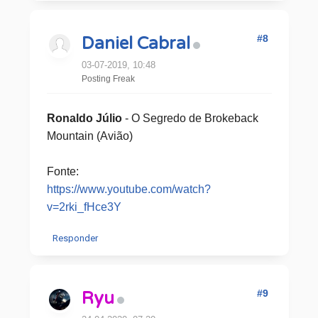
#8
Daniel Cabral
03-07-2019, 10:48
Posting Freak
Ronaldo Júlio
- O Segredo de Brokeback
Mountain (Avião)
Fonte:
https://www.youtube.com/watch?
v=2rki_fHce3Y
Responder
#9
Ryu