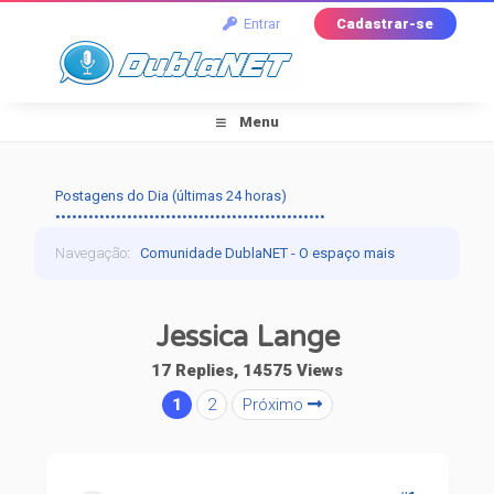
Entrar
Cadastrar-se
Menu
Postagens do Dia (últimas 24 horas)
•••••••••••••••••••••••••••••••••••••••••••••••••
Navegação
:
Comunidade DublaNET - O espaço mais
tradicional pra quem ama dublagem!
›
Dublapédia
›
Jessica Lange
Artistas
›
Jessica Lange
17 Replies, 14575 Views
1
2
Próximo