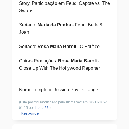
Story, Participação em Feud: Capote vs. The
Swans
Seriado:
Maria da Penha
- Feud: Bette &
Joan
Seriado:
Rosa Maria Baroli
- O Político
Outras Produções:
Rosa Maria Baroli
-
Close Up With The Hollywood Reporter
Nome completo: Jessica Phyllis Lange
(Este post foi modificado pela última vez em: 30-11-2024,
01:15 por
Lionel23
.)
Responder