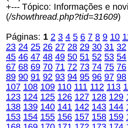
+--- Tópico: Informações e n
(
/showthread.php?tid=31609
)
Páginas:
1
2
3
4
5
6
7
8
9
10
1
23
24
25
26
27
28
29
30
31
32
45
46
47
48
49
50
51
52
53
54
67
68
69
70
71
72
73
74
75
76
89
90
91
92
93
94
95
96
97
98
107
108
109
110
111
112
113
1
123
124
125
126
127
128
129
138
139
140
141
142
143
144
153
154
155
156
157
158
159
168
169
170
171
172
173
174