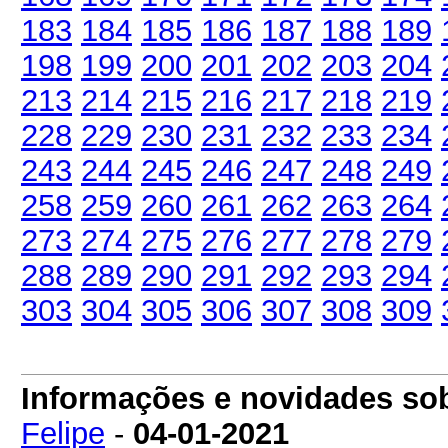
183
184
185
186
187
188
189
198
199
200
201
202
203
204
213
214
215
216
217
218
219
228
229
230
231
232
233
234
243
244
245
246
247
248
249
258
259
260
261
262
263
264
273
274
275
276
277
278
279
288
289
290
291
292
293
294
303
304
305
306
307
308
309
Informações e novidades s
Felipe
-
04-01-2021