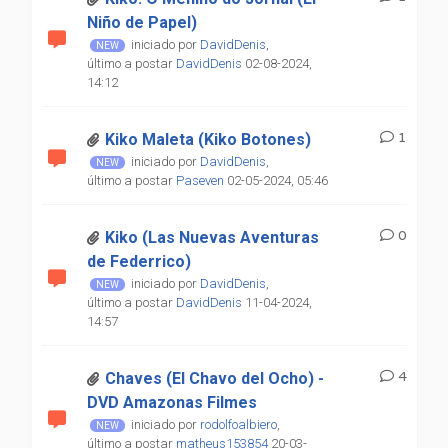
Niño de Papel)
iniciado por
DavidDenis
,
último a postar
DavidDenis
02-08-2024,
14:12
1
Kiko Maleta (Kiko Botones)
iniciado por
DavidDenis
,
último a postar
Paseven
02-05-2024, 05:46
0
Kiko (Las Nuevas Aventuras
de Federrico)
iniciado por
DavidDenis
,
último a postar
DavidDenis
11-04-2024,
14:57
4
Chaves (El Chavo del Ocho) -
DVD Amazonas Filmes
iniciado por
rodolfoalbiero
,
último a postar
matheus153854
20-03-