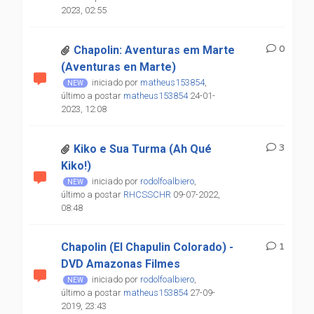
2023, 02:55
0
Chapolin: Aventuras em Marte
(Aventuras en Marte)
iniciado por
matheus153854
,
último a postar
matheus153854
24-01-
2023, 12:08
3
Kiko e Sua Turma (Ah Qué
Kiko!)
iniciado por
rodolfoalbiero
,
último a postar
RHCSSCHR
09-07-2022,
08:48
Chapolin (El Chapulin Colorado) -
1
DVD Amazonas Filmes
iniciado por
rodolfoalbiero
,
último a postar
matheus153854
27-09-
2019, 23:43