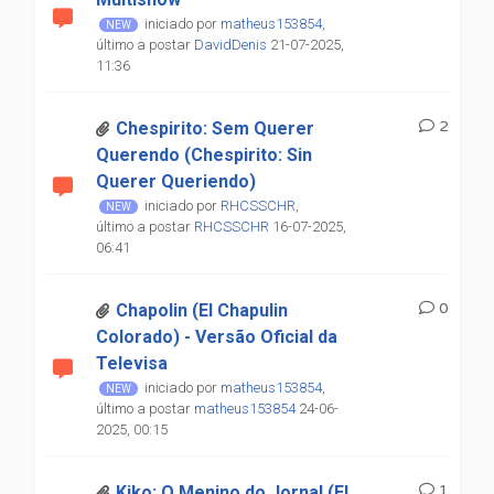
iniciado por
matheus153854
,
último a postar
DavidDenis
21-07-2025,
11:36
2
Chespirito: Sem Querer
Querendo (Chespirito: Sin
Querer Queriendo)
iniciado por
RHCSSCHR
,
último a postar
RHCSSCHR
16-07-2025,
06:41
0
Chapolin (El Chapulin
Colorado) - Versão Oficial da
Televisa
iniciado por
matheus153854
,
último a postar
matheus153854
24-06-
2025, 00:15
1
Kiko: O Menino do Jornal (El