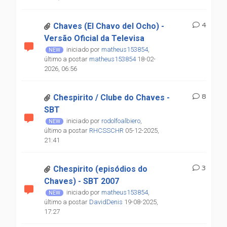
4
Chaves (El Chavo del Ocho) -
Versão Oficial da Televisa
iniciado por
matheus153854
,
último a postar
matheus153854
18-02-
2026, 06:56
8
Chespirito / Clube do Chaves -
SBT
iniciado por
rodolfoalbiero
,
último a postar
RHCSSCHR
05-12-2025,
21:41
3
Chespirito (episódios do
Chaves) - SBT 2007
iniciado por
matheus153854
,
último a postar
DavidDenis
19-08-2025,
17:27