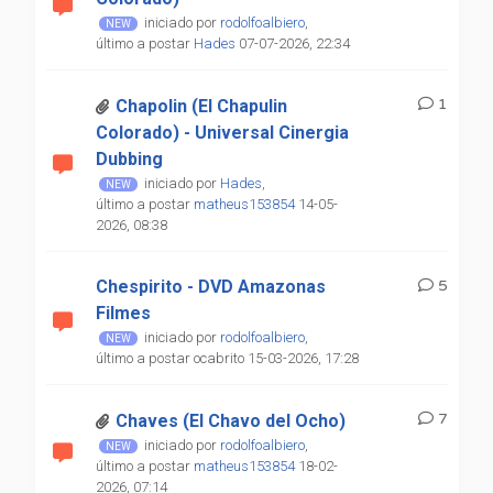
iniciado por
rodolfoalbiero
,
último a postar
Hades
07-07-2026, 22:34
1
Chapolin (El Chapulin
Colorado) - Universal Cinergia
Dubbing
iniciado por
Hades
,
último a postar
matheus153854
14-05-
2026, 08:38
Chespirito - DVD Amazonas
5
Filmes
iniciado por
rodolfoalbiero
,
último a postar ocabrito 15-03-2026, 17:28
7
Chaves (El Chavo del Ocho)
iniciado por
rodolfoalbiero
,
último a postar
matheus153854
18-02-
2026, 07:14