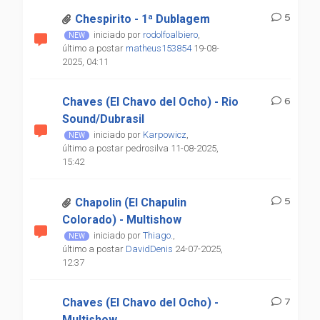
5
Chespirito - 1ª Dublagem
iniciado por
rodolfoalbiero
,
último a postar
matheus153854
19-08-
2025, 04:11
Chaves (El Chavo del Ocho) - Rio
6
Sound/Dubrasil
iniciado por
Karpowicz
,
último a postar pedrosilva 11-08-2025,
15:42
5
Chapolin (El Chapulin
Colorado) - Multishow
iniciado por
Thiago.
,
último a postar
DavidDenis
24-07-2025,
12:37
Chaves (El Chavo del Ocho) -
7
Multishow