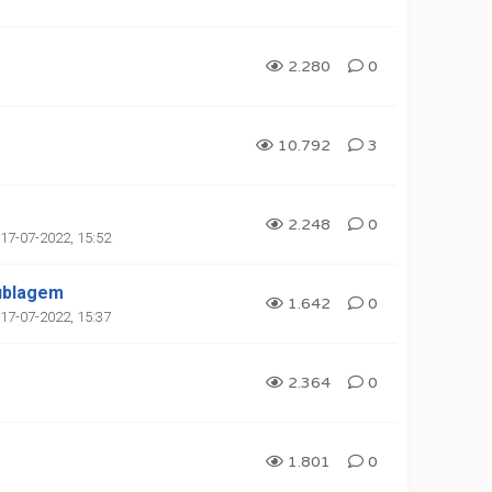
2.280
0
10.792
3
2.248
0
17-07-2022, 15:52
Dublagem
1.642
0
17-07-2022, 15:37
2.364
0
1.801
0