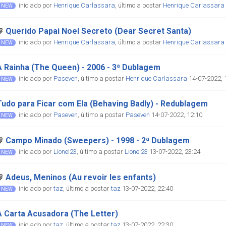
iniciado por
Henrique Carlassara
,
último a postar
Henrique Carlassara
Querido Papai Noel Secreto (Dear Secret Santa)
iniciado por
Henrique Carlassara
,
último a postar
Henrique Carlassara
A Rainha (The Queen) - 2006 - 3ª Dublagem
iniciado por
Paseven
,
último a postar
Henrique Carlassara
14-07-2022, 
Tudo para Ficar com Ela (Behaving Badly) - Redublagem
iniciado por
Paseven
,
último a postar
Paseven
14-07-2022, 12:10
Campo Minado (Sweepers) - 1998 - 2ª Dublagem
iniciado por
Lionel23
,
último a postar
Lionel23
13-07-2022, 23:24
Adeus, Meninos (Au revoir les enfants)
iniciado por
taz
,
último a postar
taz
13-07-2022, 22:40
A Carta Acusadora (The Letter)
iniciado por
taz
,
último a postar
taz
13-07-2022, 22:30