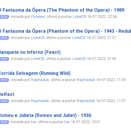
O Fantasma da Ópera (The Phantom of the Opera) - 1989
iniciado por
Paseven
,
último a postar
Lionel23
16-07-2022, 22:06
O Fantasma da Ópera (Phantom of the Opera) - 1943 - Red
iniciado por
Lionel23
,
último a postar
Lionel23
16-07-2022, 21:57
Banquete no Inferno (Feast)
iniciado por
Lionel23
,
último a postar
Lionel23
16-07-2022, 21:53
Corrida Selvagem (Running Wild)
iniciado por
Raphadub
,
último a postar
Raphadub
16-07-2022, 11:39
Belfast
iniciado por
Raphadub
,
último a postar
Raphadub
16-07-2022, 11:07
Romeu e Julieta (Romeo and Juliet) - 1936
iniciado por
taz
,
último a postar
taz
16-07-2022, 10:37