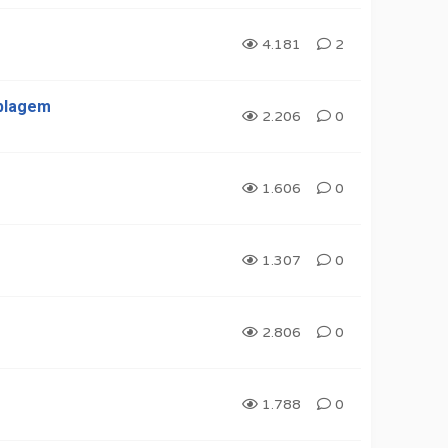
4.181
2
ublagem
2.206
0
1.606
0
1.307
0
2.806
0
1.788
0