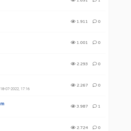
1.891
1
1.911
0
1.001
0
2.293
0
2.267
0
18-07-2022, 17:16
em
3.987
1
2.724
0