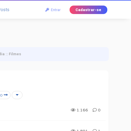
Posts
Entrar
Cadastrar-se
ia :: Filmes
mo
1.166
0