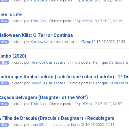
iniciado por
TripaSeca
,
último a postar
TripaSeca
18-07-2022, 14:50
ive Is Life
iniciado por
TripaSeca
,
último a postar
TripaSeca
18-07-2022, 09:38
Halloween Kills: O Terror Continua
iniciado por
Karpowicz
,
último a postar
LuizTemp12
17-07-2022, 19:33
Limbo (2020)
iniciado por
Henrique Carlassara
,
último a postar
Henrique Carlassara
Ladrão que Rouba Ladrão (Ladrón que roba a Ladrón) - 2ª 
iniciado por
Henrique Carlassara
,
último a postar
Henrique Carlassara
Caçada Selvagem (Daughter of the Wolf)
iniciado por
TripaSeca
,
último a postar
TripaSeca
17-07-2022, 00:57
A Filha de Drácula (Dracula's Daughter) - Redublagem
iniciado por
Lionel23
,
último a postar
Lionel23
16-07-2022, 22:11