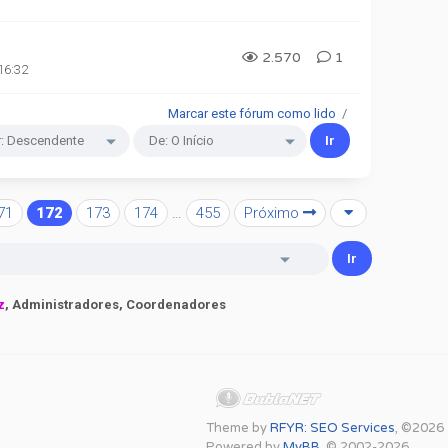
2.570
1
16:32
Marcar este fórum como lido
/
71
172
173
174
…
455
Próximo
z
, Administradores, Coordenadores
Theme by
RFYR: SEO Services
, ©2026
Powered by
MyBB
, © 2002-2026.