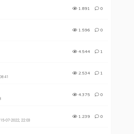
1.891
0
1.596
0
4.544
1
2.534
1
08:41
4.375
0
8
1.239
0
15-07-2022, 22:03