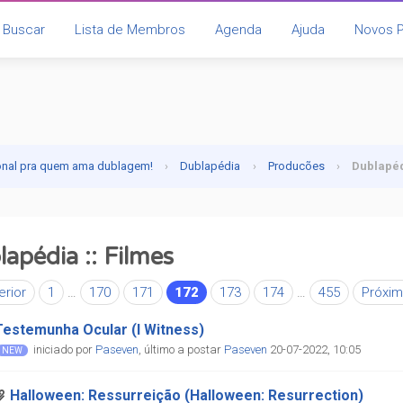
Buscar
Lista de Membros
Agenda
Ajuda
Novos 
onal pra quem ama dublagem!
›
Dublapédia
›
Producões
›
Dublapéd
apédia :: Filmes
erior
1
…
170
171
172
173
174
…
455
Próxi
Testemunha Ocular (I Witness)
iniciado por
Paseven
,
último a postar
Paseven
20-07-2022, 10:05
Halloween: Ressurreição (Halloween: Resurrection)