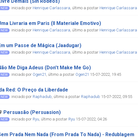
Livre Demais (Sin Rodeos)
iniciado por
Henrique Carlassara
,
último a postar
Henrique Carlassara
Uma Livraria em Paris (Il Materiale Emotivo)
iniciado por
Henrique Carlassara
,
último a postar
Henrique Carlassara
Em um Passe de Mágica (Jaadugar)
iniciado por
Henrique Carlassara
,
último a postar
Henrique Carlassara
Não Me Diga Adeus (Don't Make Me Go)
iniciado por
Ogen21
,
último a postar
Ogen21
15-07-2022, 19:45
Ida Red: O Preço da Liberdade
iniciado por
Raphadub
,
último a postar
Raphadub
15-07-2022, 09:55
Persuasão (Persuasion)
iniciado por
Ryu
,
último a postar
Ryu
15-07-2022, 04:26
Sem Prada Nem Nada (From Prada To Nada) - Redublagem