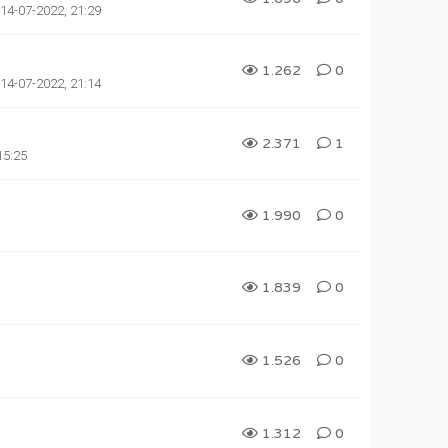
14-07-2022, 21:29
1.262
0
14-07-2022, 21:14
2.371
1
15:25
1.990
0
1.839
0
1.526
0
1.312
0