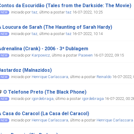
Contos da Escuridão (Tales from the Darkside: The Movie)
iniciado por
taz
,
último a postar
taz
16-07-2022, 10:25
A Loucura de Sarah (The Haunting of Sarah Hardy)
iniciado por
taz
,
último a postar
taz
16-07-2022, 10:14
Adrenalina (Crank) - 2006 - 3ª Dublagem
iniciado por
Karpowicz
,
último a postar
Paseven
16-07-2022, 09:15
Bastardoz (Malnazidos)
iniciado por
Henrique Carlassara
,
último a postar
Reinaldo
16-07-2022, 
O Telefone Preto (The Black Phone)
iniciado por
igordebraga
,
último a postar
igordebraga
16-07-2022, 00:2
A Casa do Caracol (La Casa del Caracol)
iniciado por
Henrique Carlassara
,
último a postar
Henrique Carlassara