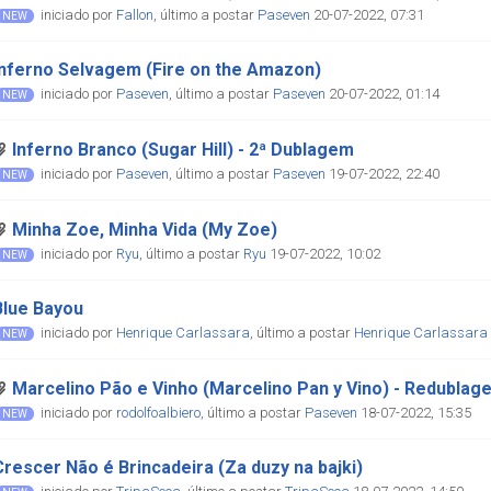
iniciado por
Fallon
,
último a postar
Paseven
20-07-2022, 07:31
Inferno Selvagem (Fire on the Amazon)
iniciado por
Paseven
,
último a postar
Paseven
20-07-2022, 01:14
Inferno Branco (Sugar Hill) - 2ª Dublagem
iniciado por
Paseven
,
último a postar
Paseven
19-07-2022, 22:40
Minha Zoe, Minha Vida (My Zoe)
iniciado por
Ryu
,
último a postar
Ryu
19-07-2022, 10:02
Blue Bayou
iniciado por
Henrique Carlassara
,
último a postar
Henrique Carlassara
Marcelino Pão e Vinho (Marcelino Pan y Vino) - Redublag
iniciado por
rodolfoalbiero
,
último a postar
Paseven
18-07-2022, 15:35
Crescer Não é Brincadeira (Za duzy na bajki)