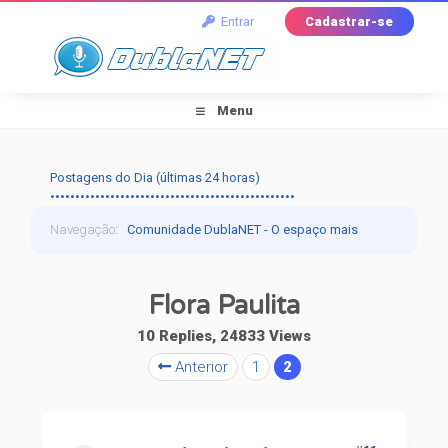
Entrar
Cadastrar-se
Menu
Postagens do Dia (últimas 24 horas)
•••••••••••••••••••••••••••••••••••••••••••••••••
Navegação
:
Comunidade DublaNET - O espaço mais
tradicional pra quem ama dublagem!
›
Dublapédia
›
Flora Paulita
Amostra de Trabalhos - Dubladoras
›
Flora Paulita
10 Replies, 24833 Views
Anterior
1
2