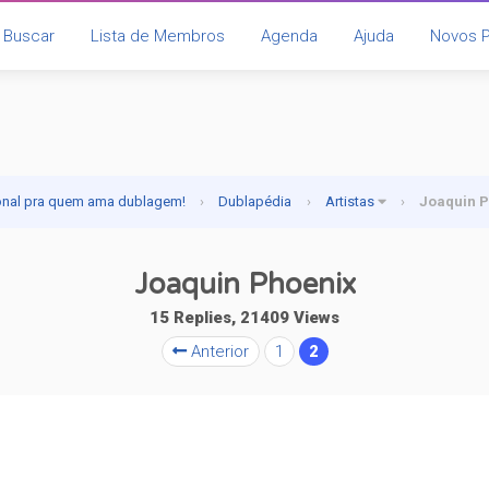
Buscar
Lista de Membros
Agenda
Ajuda
Novos 
onal pra quem ama dublagem!
›
Dublapédia
›
Artistas
›
Joaquin 
Joaquin Phoenix
15 Replies, 21409 Views
Anterior
1
2