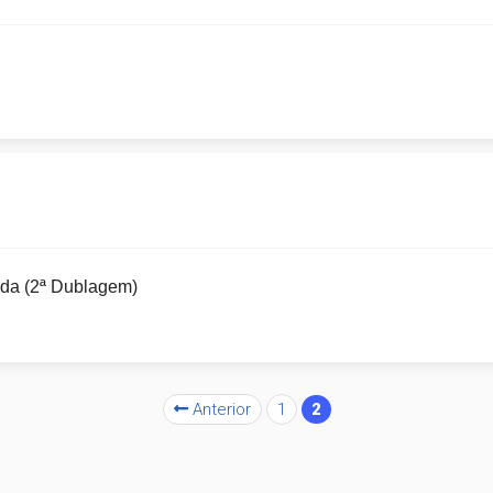
nda (2ª Dublagem)
Anterior
1
2