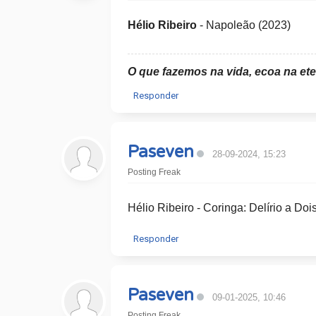
Hélio Ribeiro
​ - Napoleão (2023)
O que fazemos na vida, ecoa na et
Responder
Paseven
28-09-2024, 15:23
Posting Freak
Hélio Ribeiro - Coringa: Delírio a Doi
Responder
Paseven
09-01-2025, 10:46
Posting Freak