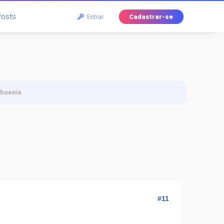
Posts
Entrar
Cadastrar-se
Phoenix
#11