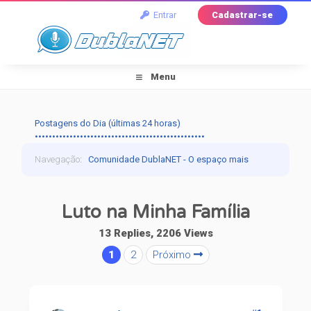
Entrar
Cadastrar-se
Menu
Postagens do Dia (últimas 24 horas)
•••••••••••••••••••••••••••••••••••••••••••••••••
Navegação
:
Comunidade DublaNET - O espaço mais
tradicional pra quem ama dublagem!
›
Off-Topic
›
Luto na Minha Família
Fala Povo!
›
Luto na Minha Família
13 Replies, 2206 Views
1
2
Próximo