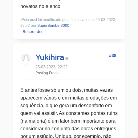
novatos no elenco.
(Este post foi modificado pela última vez em: 25-03-2023,
22:52 por
SuperBomber3000
.)
Responder
#38
Yukihira
25-03-2023, 22:22
Posting Freak
E antes fosse só um ou dois, muitas vezes
aparecem vários e em muitas produções em
sequência, o que gera um desconforto em
quem vai assistir. As constantes pontas ruins
(na maioria) é um fator bem importante para
considerar no conjunto das obras entregues
por um estúdio. Unidub, por exemplo, não