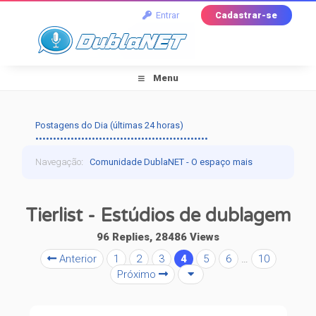
Entrar
Cadastrar-se
Menu
Postagens do Dia (últimas 24 horas)
•••••••••••••••••••••••••••••••••••••••••••••••••
Navegação
:
Comunidade DublaNET - O espaço mais
tradicional pra quem ama dublagem!
›
Dublagem
›
Tierlist - Estúdios de dublagem
Falando de Dublagem
›
Tierlist - Estúdios de
96 Replies, 28486 Views
Anterior
1
2
3
4
5
6
…
10
dublagem
Próximo