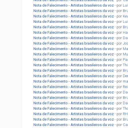
Nota de Falecimento - Artistas brasileiros da voz
- por
Lu
Nota de Falecimento - Artistas brasileiros da voz
- por
Br
Nota de Falecimento - Artistas brasileiros da voz
- por
Ke
Nota de Falecimento - Artistas brasileiros da voz
- por
Lu
Nota de Falecimento - Artistas brasileiros da voz
- por
Br
Nota de Falecimento - Artistas brasileiros da voz
- por
Ha
Nota de Falecimento - Artistas brasileiros da voz
- por
Da
Nota de Falecimento - Artistas brasileiros da voz
- por
Jo
Nota de Falecimento - Artistas brasileiros da voz
- por
Ma
Nota de Falecimento - Artistas brasileiros da voz
- por
Mu
Nota de Falecimento - Artistas brasileiros da voz
- por
Pa
Nota de Falecimento - Artistas brasileiros da voz
- por
Th
Nota de Falecimento - Artistas brasileiros da voz
- por
Br
Nota de Falecimento - Artistas brasileiros da voz
- por
De
Nota de Falecimento - Artistas brasileiros da voz
- por
ma
Nota de Falecimento - Artistas brasileiros da voz
- por
Re
Nota de Falecimento - Artistas brasileiros da voz
- por
Dan
Nota de Falecimento - Artistas brasileiros da voz
- por
Br
Nota de Falecimento - Artistas brasileiros da voz
- por
Da
Nota de Falecimento - Artistas brasileiros da voz
- por
Th
Nota de Falecimento - Artistas brasileiros da voz
- por
RH
Nota de Falecimento - Artistas brasileiros da voz
- por
Br
Nota de Falecimento - Artistas brasileiros da voz
- por
Car