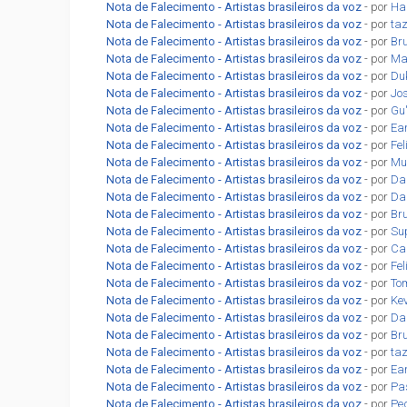
Nota de Falecimento - Artistas brasileiros da voz
- por
Ha
Nota de Falecimento - Artistas brasileiros da voz
- por
ta
Nota de Falecimento - Artistas brasileiros da voz
- por
Br
Nota de Falecimento - Artistas brasileiros da voz
- por
Ma
Nota de Falecimento - Artistas brasileiros da voz
- por
Du
Nota de Falecimento - Artistas brasileiros da voz
- por
Jo
Nota de Falecimento - Artistas brasileiros da voz
- por
Gu
Nota de Falecimento - Artistas brasileiros da voz
- por
Ea
Nota de Falecimento - Artistas brasileiros da voz
- por
Fel
Nota de Falecimento - Artistas brasileiros da voz
- por
Mu
Nota de Falecimento - Artistas brasileiros da voz
- por
Da
Nota de Falecimento - Artistas brasileiros da voz
- por
Da
Nota de Falecimento - Artistas brasileiros da voz
- por
Br
Nota de Falecimento - Artistas brasileiros da voz
- por
Su
Nota de Falecimento - Artistas brasileiros da voz
- por
Car
Nota de Falecimento - Artistas brasileiros da voz
- por
Fe
Nota de Falecimento - Artistas brasileiros da voz
- por
To
Nota de Falecimento - Artistas brasileiros da voz
- por
Ke
Nota de Falecimento - Artistas brasileiros da voz
- por
Da
Nota de Falecimento - Artistas brasileiros da voz
- por
Br
Nota de Falecimento - Artistas brasileiros da voz
- por
ta
Nota de Falecimento - Artistas brasileiros da voz
- por
Ea
Nota de Falecimento - Artistas brasileiros da voz
- por
Pa
Nota de Falecimento - Artistas brasileiros da voz
- por
Pe