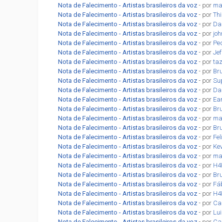
Nota de Falecimento - Artistas brasileiros da voz
- por
ma
Nota de Falecimento - Artistas brasileiros da voz
- por
Th
Nota de Falecimento - Artistas brasileiros da voz
- por
Da
Nota de Falecimento - Artistas brasileiros da voz
- por
jo
Nota de Falecimento - Artistas brasileiros da voz
- por
Pe
Nota de Falecimento - Artistas brasileiros da voz
- por
Jef
Nota de Falecimento - Artistas brasileiros da voz
- por
ta
Nota de Falecimento - Artistas brasileiros da voz
- por
Br
Nota de Falecimento - Artistas brasileiros da voz
- por
Su
Nota de Falecimento - Artistas brasileiros da voz
- por
Dan
Nota de Falecimento - Artistas brasileiros da voz
- por
Ea
Nota de Falecimento - Artistas brasileiros da voz
- por
Br
Nota de Falecimento - Artistas brasileiros da voz
- por
ma
Nota de Falecimento - Artistas brasileiros da voz
- por
Br
Nota de Falecimento - Artistas brasileiros da voz
- por
Fel
Nota de Falecimento - Artistas brasileiros da voz
- por
Ke
Nota de Falecimento - Artistas brasileiros da voz
- por
ma
Nota de Falecimento - Artistas brasileiros da voz
- por
H4
Nota de Falecimento - Artistas brasileiros da voz
- por
Br
Nota de Falecimento - Artistas brasileiros da voz
- por
Fá
Nota de Falecimento - Artistas brasileiros da voz
- por
H4
Nota de Falecimento - Artistas brasileiros da voz
- por
Car
Nota de Falecimento - Artistas brasileiros da voz
- por
Lu
Nota de Falecimento - Artistas brasileiros da voz
- por
Car