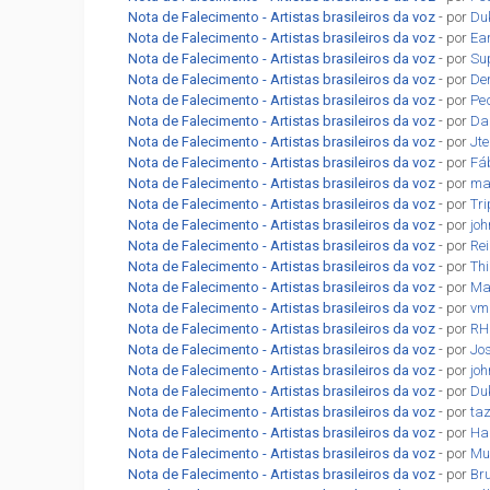
Nota de Falecimento - Artistas brasileiros da voz
- por
Du
Nota de Falecimento - Artistas brasileiros da voz
- por
Ea
Nota de Falecimento - Artistas brasileiros da voz
- por
Su
Nota de Falecimento - Artistas brasileiros da voz
- por
De
Nota de Falecimento - Artistas brasileiros da voz
- por
Pe
Nota de Falecimento - Artistas brasileiros da voz
- por
Da
Nota de Falecimento - Artistas brasileiros da voz
- por
Jt
Nota de Falecimento - Artistas brasileiros da voz
- por
Fá
Nota de Falecimento - Artistas brasileiros da voz
- por
ma
Nota de Falecimento - Artistas brasileiros da voz
- por
Tr
Nota de Falecimento - Artistas brasileiros da voz
- por
jo
Nota de Falecimento - Artistas brasileiros da voz
- por
Re
Nota de Falecimento - Artistas brasileiros da voz
- por
Th
Nota de Falecimento - Artistas brasileiros da voz
- por
Ma
Nota de Falecimento - Artistas brasileiros da voz
- por
vm
Nota de Falecimento - Artistas brasileiros da voz
- por
RH
Nota de Falecimento - Artistas brasileiros da voz
- por
Jo
Nota de Falecimento - Artistas brasileiros da voz
- por
jo
Nota de Falecimento - Artistas brasileiros da voz
- por
Du
Nota de Falecimento - Artistas brasileiros da voz
- por
ta
Nota de Falecimento - Artistas brasileiros da voz
- por
Ha
Nota de Falecimento - Artistas brasileiros da voz
- por
Mu
Nota de Falecimento - Artistas brasileiros da voz
- por
Br