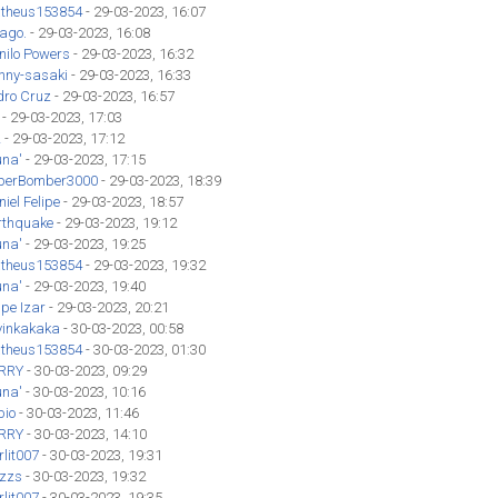
theus153854
- 29-03-2023, 16:07
iago.
- 29-03-2023, 16:08
nilo Powers
- 29-03-2023, 16:32
hnny-sasaki
- 29-03-2023, 16:33
dro Cruz
- 29-03-2023, 16:57
- 29-03-2023, 17:03
z
- 29-03-2023, 17:12
una'
- 29-03-2023, 17:15
perBomber3000
- 29-03-2023, 18:39
iel Felipe
- 29-03-2023, 18:57
rthquake
- 29-03-2023, 19:12
una'
- 29-03-2023, 19:25
theus153854
- 29-03-2023, 19:32
una'
- 29-03-2023, 19:40
ipe Izar
- 29-03-2023, 20:21
vinkakaka
- 30-03-2023, 00:58
theus153854
- 30-03-2023, 01:30
RRY
- 30-03-2023, 09:29
una'
- 30-03-2023, 10:16
bio
- 30-03-2023, 11:46
RRY
- 30-03-2023, 14:10
lit007
- 30-03-2023, 19:31
izzs
- 30-03-2023, 19:32
lit007
- 30-03-2023, 19:35