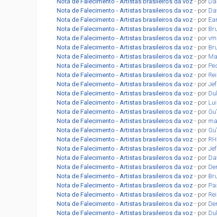
Nota de Falecimento - Artistas brasileiros da voz
- por
Dan
Nota de Falecimento - Artistas brasileiros da voz
- por
Da
Nota de Falecimento - Artistas brasileiros da voz
- por
Ea
Nota de Falecimento - Artistas brasileiros da voz
- por
Br
Nota de Falecimento - Artistas brasileiros da voz
- por
vm
Nota de Falecimento - Artistas brasileiros da voz
- por
Br
Nota de Falecimento - Artistas brasileiros da voz
- por
Ma
Nota de Falecimento - Artistas brasileiros da voz
- por
Pe
Nota de Falecimento - Artistas brasileiros da voz
- por
Re
Nota de Falecimento - Artistas brasileiros da voz
- por
Jef
Nota de Falecimento - Artistas brasileiros da voz
- por
Du
Nota de Falecimento - Artistas brasileiros da voz
- por
Lu
Nota de Falecimento - Artistas brasileiros da voz
- por
Gu
Nota de Falecimento - Artistas brasileiros da voz
- por
ma
Nota de Falecimento - Artistas brasileiros da voz
- por
Gu
Nota de Falecimento - Artistas brasileiros da voz
- por
RH
Nota de Falecimento - Artistas brasileiros da voz
- por
Jef
Nota de Falecimento - Artistas brasileiros da voz
- por
Da
Nota de Falecimento - Artistas brasileiros da voz
- por
De
Nota de Falecimento - Artistas brasileiros da voz
- por
Br
Nota de Falecimento - Artistas brasileiros da voz
- por
Pa
Nota de Falecimento - Artistas brasileiros da voz
- por
Re
Nota de Falecimento - Artistas brasileiros da voz
- por
De
Nota de Falecimento - Artistas brasileiros da voz
- por
Du