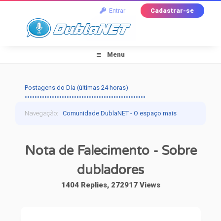
Entrar
Cadastrar-se
Menu
Postagens do Dia (últimas 24 horas)
•••••••••••••••••••••••••••••••••••••••••••••••••
Navegação
:
Comunidade DublaNET - O espaço mais
tradicional pra quem ama dublagem!
›
Dublagem
›
Nota de Falecimento - Sobre
Falando de Dublagem
›
Nota de Falecimento -
dubladores
Sobre dubladores
1404 Replies, 272917 Views