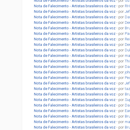
Nota de Falecimento - Artistas brasileiros da voz
- por
Gu
Nota de Falecimento - Artistas brasileiros da voz
- por
RH
Nota de Falecimento - Artistas brasileiros da voz
- por
Jef
Nota de Falecimento - Artistas brasileiros da voz
- por
Da
Nota de Falecimento - Artistas brasileiros da voz
- por
De
Nota de Falecimento - Artistas brasileiros da voz
- por
Br
Nota de Falecimento - Artistas brasileiros da voz
- por
Pa
Nota de Falecimento - Artistas brasileiros da voz
- por
Re
Nota de Falecimento - Artistas brasileiros da voz
- por
De
Nota de Falecimento - Artistas brasileiros da voz
- por
Du
Nota de Falecimento - Artistas brasileiros da voz
- por
ma
Nota de Falecimento - Artistas brasileiros da voz
- por
Th
Nota de Falecimento - Artistas brasileiros da voz
- por
Da
Nota de Falecimento - Artistas brasileiros da voz
- por
jo
Nota de Falecimento - Artistas brasileiros da voz
- por
Pe
Nota de Falecimento - Artistas brasileiros da voz
- por
Jef
Nota de Falecimento - Artistas brasileiros da voz
- por
ta
Nota de Falecimento - Artistas brasileiros da voz
- por
Br
Nota de Falecimento - Artistas brasileiros da voz
- por
Su
Nota de Falecimento - Artistas brasileiros da voz
- por
Dan
Nota de Falecimento - Artistas brasileiros da voz
- por
Ea
Nota de Falecimento - Artistas brasileiros da voz
- por
Br
Nota de Falecimento - Artistas brasileiros da voz
- por
ma
Nota de Falecimento - Artistas brasileiros da voz
- por
Br