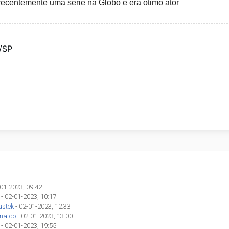
z recentemente uma serie na Globo e era ótimo ator
/SP
-01-2023, 09:42
- 02-01-2023, 10:17
ustek
- 02-01-2023, 12:33
inaldo
- 02-01-2023, 13:00
- 02-01-2023, 19:55