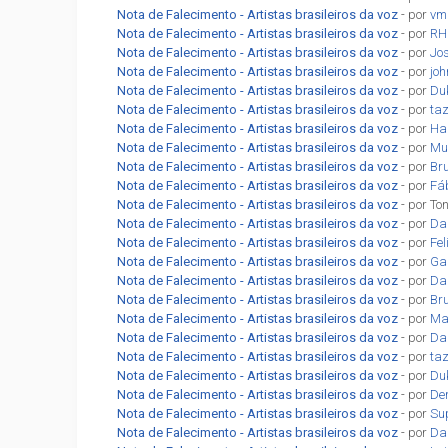
Nota de Falecimento - Artistas brasileiros da voz
- por
vm
Nota de Falecimento - Artistas brasileiros da voz
- por
RH
Nota de Falecimento - Artistas brasileiros da voz
- por
Jo
Nota de Falecimento - Artistas brasileiros da voz
- por
jo
Nota de Falecimento - Artistas brasileiros da voz
- por
Du
Nota de Falecimento - Artistas brasileiros da voz
- por
ta
Nota de Falecimento - Artistas brasileiros da voz
- por
Ha
Nota de Falecimento - Artistas brasileiros da voz
- por
Mu
Nota de Falecimento - Artistas brasileiros da voz
- por
Br
Nota de Falecimento - Artistas brasileiros da voz
- por
Fá
Nota de Falecimento - Artistas brasileiros da voz
- por To
Nota de Falecimento - Artistas brasileiros da voz
- por
Dan
Nota de Falecimento - Artistas brasileiros da voz
- por
Fel
Nota de Falecimento - Artistas brasileiros da voz
- por
Gab
Nota de Falecimento - Artistas brasileiros da voz
- por
Da
Nota de Falecimento - Artistas brasileiros da voz
- por
Br
Nota de Falecimento - Artistas brasileiros da voz
- por
Ma
Nota de Falecimento - Artistas brasileiros da voz
- por
Da
Nota de Falecimento - Artistas brasileiros da voz
- por
ta
Nota de Falecimento - Artistas brasileiros da voz
- por
Du
Nota de Falecimento - Artistas brasileiros da voz
- por
De
Nota de Falecimento - Artistas brasileiros da voz
- por
Su
Nota de Falecimento - Artistas brasileiros da voz
- por
Da