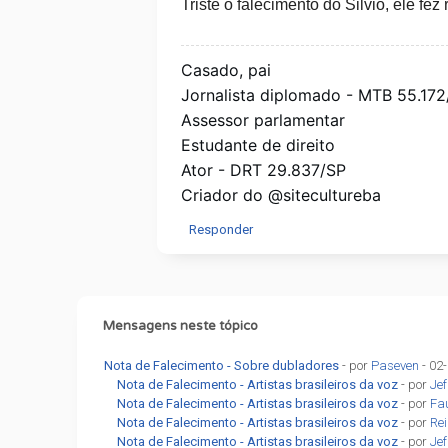
Triste o falecimento do Silvio, ele fe
Casado, pai
Jornalista diplomado - MTB 55.172
Assessor parlamentar
Estudante de direito
Ator - DRT 29.837/SP
Criador do @sitecultureba
Responder
Mensagens neste tópico
Nota de Falecimento - Sobre dubladores
- por
Paseven
- 02
Nota de Falecimento - Artistas brasileiros da voz
- por
Jef
Nota de Falecimento - Artistas brasileiros da voz
- por
Fa
Nota de Falecimento - Artistas brasileiros da voz
- por
Re
Nota de Falecimento - Artistas brasileiros da voz
- por
Jef