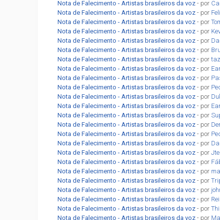
Nota de Falecimento - Artistas brasileiros da voz
- por
Car
Nota de Falecimento - Artistas brasileiros da voz
- por
Fe
Nota de Falecimento - Artistas brasileiros da voz
- por
To
Nota de Falecimento - Artistas brasileiros da voz
- por
Ke
Nota de Falecimento - Artistas brasileiros da voz
- por
Da
Nota de Falecimento - Artistas brasileiros da voz
- por
Br
Nota de Falecimento - Artistas brasileiros da voz
- por
ta
Nota de Falecimento - Artistas brasileiros da voz
- por
Ea
Nota de Falecimento - Artistas brasileiros da voz
- por
Pa
Nota de Falecimento - Artistas brasileiros da voz
- por
Pe
Nota de Falecimento - Artistas brasileiros da voz
- por
Du
Nota de Falecimento - Artistas brasileiros da voz
- por
Ea
Nota de Falecimento - Artistas brasileiros da voz
- por
Su
Nota de Falecimento - Artistas brasileiros da voz
- por
De
Nota de Falecimento - Artistas brasileiros da voz
- por
Pe
Nota de Falecimento - Artistas brasileiros da voz
- por
Da
Nota de Falecimento - Artistas brasileiros da voz
- por
Jt
Nota de Falecimento - Artistas brasileiros da voz
- por
Fá
Nota de Falecimento - Artistas brasileiros da voz
- por
ma
Nota de Falecimento - Artistas brasileiros da voz
- por
Tr
Nota de Falecimento - Artistas brasileiros da voz
- por
jo
Nota de Falecimento - Artistas brasileiros da voz
- por
Re
Nota de Falecimento - Artistas brasileiros da voz
- por
Th
Nota de Falecimento - Artistas brasileiros da voz
- por
Ma