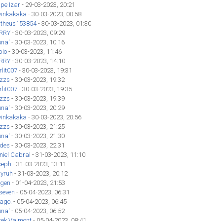
ipe Izar
- 29-03-2023, 20:21
vinkakaka
- 30-03-2023, 00:58
theus153854
- 30-03-2023, 01:30
RRY
- 30-03-2023, 09:29
una'
- 30-03-2023, 10:16
bio
- 30-03-2023, 11:46
RRY
- 30-03-2023, 14:10
lit007
- 30-03-2023, 19:31
izzs
- 30-03-2023, 19:32
lit007
- 30-03-2023, 19:35
izzs
- 30-03-2023, 19:39
una'
- 30-03-2023, 20:29
vinkakaka
- 30-03-2023, 20:56
izzs
- 30-03-2023, 21:25
una'
- 30-03-2023, 21:30
des
- 30-03-2023, 22:31
niel Cabral
- 31-03-2023, 11:10
seph
- 31-03-2023, 13:11
yruh
- 31-03-2023, 20:12
gen
- 01-04-2023, 21:53
seven
- 05-04-2023, 06:31
iago.
- 05-04-2023, 06:45
una'
- 05-04-2023, 06:52
rek Valmont
- 05-04-2023, 08:41