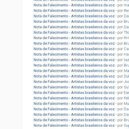
Nota de Falecimento - Artistas brasileiros da voz
- por
ma
Nota de Falecimento - Artistas brasileiros da voz
- por
Re
Nota de Falecimento - Artistas brasileiros da voz
- por
Dan
Nota de Falecimento - Artistas brasileiros da voz
- por
Br
Nota de Falecimento - Artistas brasileiros da voz
- por
Da
Nota de Falecimento - Artistas brasileiros da voz
- por
Th
Nota de Falecimento - Artistas brasileiros da voz
- por
RH
Nota de Falecimento - Artistas brasileiros da voz
- por
Br
Nota de Falecimento - Artistas brasileiros da voz
- por
Car
Nota de Falecimento - Artistas brasileiros da voz
- por
Ha
Nota de Falecimento - Artistas brasileiros da voz
- por
ta
Nota de Falecimento - Artistas brasileiros da voz
- por
Br
Nota de Falecimento - Artistas brasileiros da voz
- por
Ma
Nota de Falecimento - Artistas brasileiros da voz
- por
Du
Nota de Falecimento - Artistas brasileiros da voz
- por
Jo
Nota de Falecimento - Artistas brasileiros da voz
- por
Gu
Nota de Falecimento - Artistas brasileiros da voz
- por
Ea
Nota de Falecimento - Artistas brasileiros da voz
- por
Fel
Nota de Falecimento - Artistas brasileiros da voz
- por
Mu
Nota de Falecimento - Artistas brasileiros da voz
- por
Da
Nota de Falecimento - Artistas brasileiros da voz
- por
Da
Nota de Falecimento - Artistas brasileiros da voz
- por
Br
Nota de Falecimento - Artistas brasileiros da voz
- por
Su