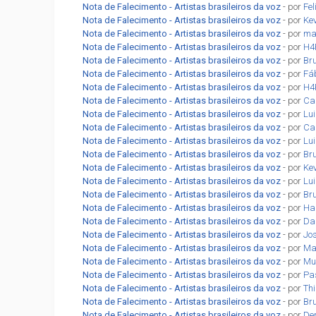
Nota de Falecimento - Artistas brasileiros da voz
- por
Fel
Nota de Falecimento - Artistas brasileiros da voz
- por
Ke
Nota de Falecimento - Artistas brasileiros da voz
- por
ma
Nota de Falecimento - Artistas brasileiros da voz
- por
H4
Nota de Falecimento - Artistas brasileiros da voz
- por
Br
Nota de Falecimento - Artistas brasileiros da voz
- por
Fá
Nota de Falecimento - Artistas brasileiros da voz
- por
H4
Nota de Falecimento - Artistas brasileiros da voz
- por
Car
Nota de Falecimento - Artistas brasileiros da voz
- por
Lu
Nota de Falecimento - Artistas brasileiros da voz
- por
Car
Nota de Falecimento - Artistas brasileiros da voz
- por
Lu
Nota de Falecimento - Artistas brasileiros da voz
- por
Br
Nota de Falecimento - Artistas brasileiros da voz
- por
Ke
Nota de Falecimento - Artistas brasileiros da voz
- por
Lu
Nota de Falecimento - Artistas brasileiros da voz
- por
Br
Nota de Falecimento - Artistas brasileiros da voz
- por
Ha
Nota de Falecimento - Artistas brasileiros da voz
- por
Da
Nota de Falecimento - Artistas brasileiros da voz
- por
Jo
Nota de Falecimento - Artistas brasileiros da voz
- por
Ma
Nota de Falecimento - Artistas brasileiros da voz
- por
Mu
Nota de Falecimento - Artistas brasileiros da voz
- por
Pa
Nota de Falecimento - Artistas brasileiros da voz
- por
Th
Nota de Falecimento - Artistas brasileiros da voz
- por
Br
Nota de Falecimento - Artistas brasileiros da voz
- por
De