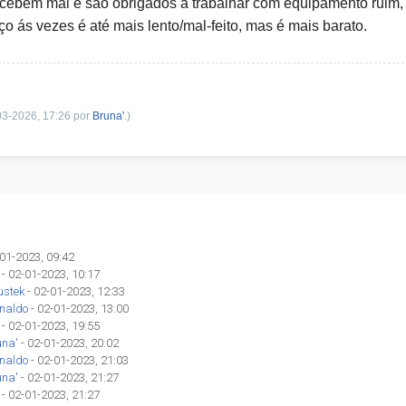
cebem mal e são obrigados a trabalhar com equipamento ruim
 ás vezes é até mais lento/mal-feito, mas é mais barato.
-03-2026, 17:26 por
Bruna'
.)
-01-2023, 09:42
- 02-01-2023, 10:17
ustek
- 02-01-2023, 12:33
inaldo
- 02-01-2023, 13:00
- 02-01-2023, 19:55
una'
- 02-01-2023, 20:02
inaldo
- 02-01-2023, 21:03
una'
- 02-01-2023, 21:27
- 02-01-2023, 21:27