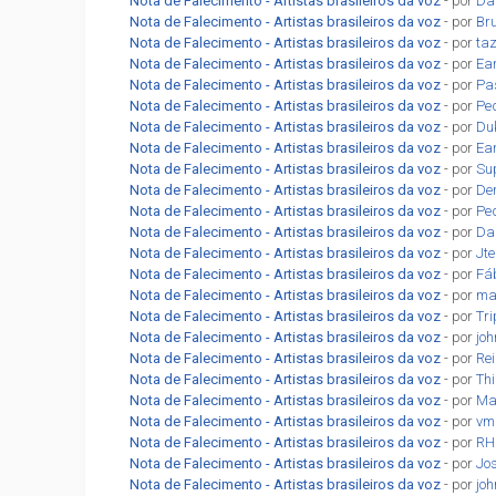
Nota de Falecimento - Artistas brasileiros da voz
- por
Da
Nota de Falecimento - Artistas brasileiros da voz
- por
Br
Nota de Falecimento - Artistas brasileiros da voz
- por
ta
Nota de Falecimento - Artistas brasileiros da voz
- por
Ea
Nota de Falecimento - Artistas brasileiros da voz
- por
Pa
Nota de Falecimento - Artistas brasileiros da voz
- por
Pe
Nota de Falecimento - Artistas brasileiros da voz
- por
Du
Nota de Falecimento - Artistas brasileiros da voz
- por
Ea
Nota de Falecimento - Artistas brasileiros da voz
- por
Su
Nota de Falecimento - Artistas brasileiros da voz
- por
De
Nota de Falecimento - Artistas brasileiros da voz
- por
Pe
Nota de Falecimento - Artistas brasileiros da voz
- por
Da
Nota de Falecimento - Artistas brasileiros da voz
- por
Jt
Nota de Falecimento - Artistas brasileiros da voz
- por
Fá
Nota de Falecimento - Artistas brasileiros da voz
- por
ma
Nota de Falecimento - Artistas brasileiros da voz
- por
Tr
Nota de Falecimento - Artistas brasileiros da voz
- por
jo
Nota de Falecimento - Artistas brasileiros da voz
- por
Re
Nota de Falecimento - Artistas brasileiros da voz
- por
Th
Nota de Falecimento - Artistas brasileiros da voz
- por
Ma
Nota de Falecimento - Artistas brasileiros da voz
- por
vm
Nota de Falecimento - Artistas brasileiros da voz
- por
RH
Nota de Falecimento - Artistas brasileiros da voz
- por
Jo
Nota de Falecimento - Artistas brasileiros da voz
- por
jo