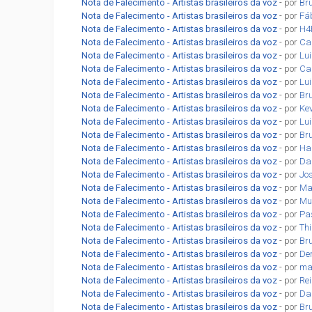
Nota de Falecimento - Artistas brasileiros da voz
- por
Br
Nota de Falecimento - Artistas brasileiros da voz
- por
Fá
Nota de Falecimento - Artistas brasileiros da voz
- por
H4
Nota de Falecimento - Artistas brasileiros da voz
- por
Car
Nota de Falecimento - Artistas brasileiros da voz
- por
Lu
Nota de Falecimento - Artistas brasileiros da voz
- por
Car
Nota de Falecimento - Artistas brasileiros da voz
- por
Lu
Nota de Falecimento - Artistas brasileiros da voz
- por
Br
Nota de Falecimento - Artistas brasileiros da voz
- por
Ke
Nota de Falecimento - Artistas brasileiros da voz
- por
Lu
Nota de Falecimento - Artistas brasileiros da voz
- por
Br
Nota de Falecimento - Artistas brasileiros da voz
- por
Ha
Nota de Falecimento - Artistas brasileiros da voz
- por
Da
Nota de Falecimento - Artistas brasileiros da voz
- por
Jo
Nota de Falecimento - Artistas brasileiros da voz
- por
Ma
Nota de Falecimento - Artistas brasileiros da voz
- por
Mu
Nota de Falecimento - Artistas brasileiros da voz
- por
Pa
Nota de Falecimento - Artistas brasileiros da voz
- por
Th
Nota de Falecimento - Artistas brasileiros da voz
- por
Br
Nota de Falecimento - Artistas brasileiros da voz
- por
De
Nota de Falecimento - Artistas brasileiros da voz
- por
ma
Nota de Falecimento - Artistas brasileiros da voz
- por
Re
Nota de Falecimento - Artistas brasileiros da voz
- por
Dan
Nota de Falecimento - Artistas brasileiros da voz
- por
Br