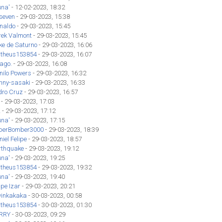
una'
- 12-02-2023, 18:32
seven
- 29-03-2023, 15:38
inaldo
- 29-03-2023, 15:45
rek Valmont
- 29-03-2023, 15:45
ke de Saturno
- 29-03-2023, 16:06
theus153854
- 29-03-2023, 16:07
iago.
- 29-03-2023, 16:08
nilo Powers
- 29-03-2023, 16:32
hnny-sasaki
- 29-03-2023, 16:33
dro Cruz
- 29-03-2023, 16:57
- 29-03-2023, 17:03
z
- 29-03-2023, 17:12
una'
- 29-03-2023, 17:15
perBomber3000
- 29-03-2023, 18:39
iel Felipe
- 29-03-2023, 18:57
rthquake
- 29-03-2023, 19:12
una'
- 29-03-2023, 19:25
theus153854
- 29-03-2023, 19:32
una'
- 29-03-2023, 19:40
ipe Izar
- 29-03-2023, 20:21
vinkakaka
- 30-03-2023, 00:58
theus153854
- 30-03-2023, 01:30
RRY
- 30-03-2023, 09:29