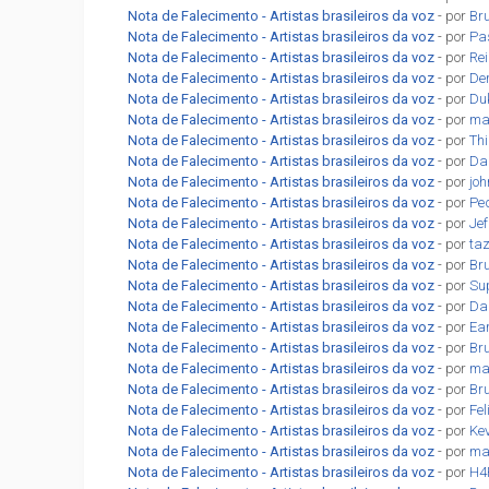
Nota de Falecimento - Artistas brasileiros da voz
- por
Br
Nota de Falecimento - Artistas brasileiros da voz
- por
Pa
Nota de Falecimento - Artistas brasileiros da voz
- por
Re
Nota de Falecimento - Artistas brasileiros da voz
- por
De
Nota de Falecimento - Artistas brasileiros da voz
- por
Du
Nota de Falecimento - Artistas brasileiros da voz
- por
ma
Nota de Falecimento - Artistas brasileiros da voz
- por
Th
Nota de Falecimento - Artistas brasileiros da voz
- por
Da
Nota de Falecimento - Artistas brasileiros da voz
- por
jo
Nota de Falecimento - Artistas brasileiros da voz
- por
Pe
Nota de Falecimento - Artistas brasileiros da voz
- por
Jef
Nota de Falecimento - Artistas brasileiros da voz
- por
ta
Nota de Falecimento - Artistas brasileiros da voz
- por
Br
Nota de Falecimento - Artistas brasileiros da voz
- por
Su
Nota de Falecimento - Artistas brasileiros da voz
- por
Dan
Nota de Falecimento - Artistas brasileiros da voz
- por
Ea
Nota de Falecimento - Artistas brasileiros da voz
- por
Br
Nota de Falecimento - Artistas brasileiros da voz
- por
ma
Nota de Falecimento - Artistas brasileiros da voz
- por
Br
Nota de Falecimento - Artistas brasileiros da voz
- por
Fel
Nota de Falecimento - Artistas brasileiros da voz
- por
Ke
Nota de Falecimento - Artistas brasileiros da voz
- por
ma
Nota de Falecimento - Artistas brasileiros da voz
- por
H4