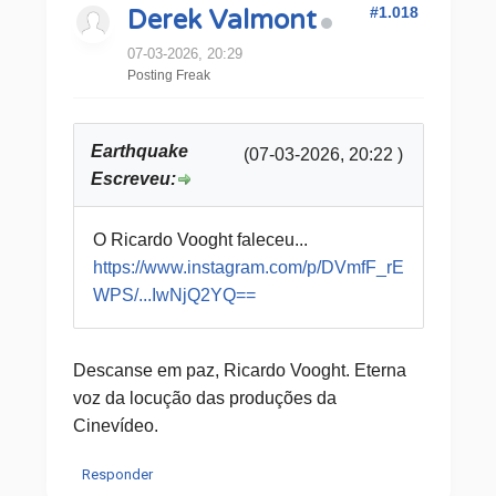
#1.018
Derek Valmont
07-03-2026, 20:29
Posting Freak
Earthquake
(07-03-2026, 20:22 )
Escreveu:
O Ricardo Vooght faleceu...
https://www.instagram.com/p/DVmfF_rE
WPS/...IwNjQ2YQ==
Descanse em paz, Ricardo Vooght. Eterna
voz da locução das produções da
Cinevídeo.
Responder