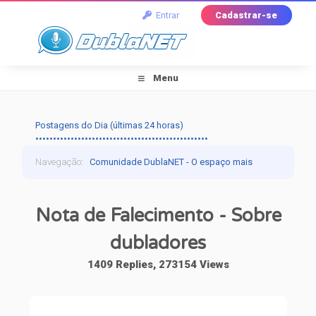
Entrar
Cadastrar-se
Menu
Postagens do Dia (últimas 24 horas)
•••••••••••••••••••••••••••••••••••••••••••••••••
Navegação
:
Comunidade DublaNET - O espaço mais
tradicional pra quem ama dublagem!
›
Dublagem
›
Nota de Falecimento - Sobre
Falando de Dublagem
›
Nota de Falecimento -
dubladores
Sobre dubladores
1409 Replies, 273154 Views