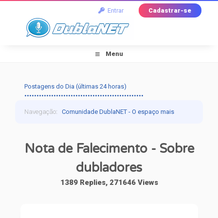
Entrar
Cadastrar-se
Menu
Postagens do Dia (últimas 24 horas)
•••••••••••••••••••••••••••••••••••••••••••••••••
Navegação
:
Comunidade DublaNET - O espaço mais
tradicional pra quem ama dublagem!
›
Dublagem
›
Nota de Falecimento - Sobre
Falando de Dublagem
›
Nota de Falecimento -
dubladores
Sobre dubladores
1389 Replies, 271646 Views