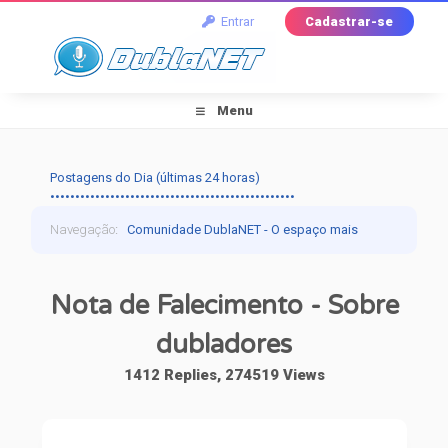
Entrar
Cadastrar-se
Menu
Postagens do Dia (últimas 24 horas)
•••••••••••••••••••••••••••••••••••••••••••••••••
Navegação
:
Comunidade DublaNET - O espaço mais
tradicional pra quem ama dublagem!
›
Dublagem
›
Nota de Falecimento - Sobre
Falando de Dublagem
›
Nota de Falecimento -
dubladores
Sobre dubladores
1412 Replies, 274519 Views