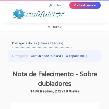
Entrar
Cadastrar-se
Menu
Postagens do Dia (últimas 24 horas)
•••••••••••••••••••••••••••••••••••••••••••••••••
Navegação
:
Comunidade DublaNET - O espaço mais
tradicional pra quem ama dublagem!
›
Dublagem
›
Nota de Falecimento - Sobre
Falando de Dublagem
›
Nota de Falecimento -
dubladores
Sobre dubladores
1404 Replies, 272918 Views