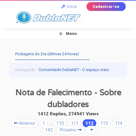
Entrar
Cadastrar-se
Menu
Postagens do Dia (últimas 24 horas)
•••••••••••••••••••••••••••••••••••••••••••••••••
Navegação
:
Comunidade DublaNET - O espaço mais
tradicional pra quem ama dublagem!
›
Dublagem
›
Nota de Falecimento - Sobre
Falando de Dublagem
›
Nota de Falecimento -
dubladores
Sobre dubladores
1412 Replies, 274941 Views
Anterior
1
…
110
111
112
113
114
…
142
Próximo