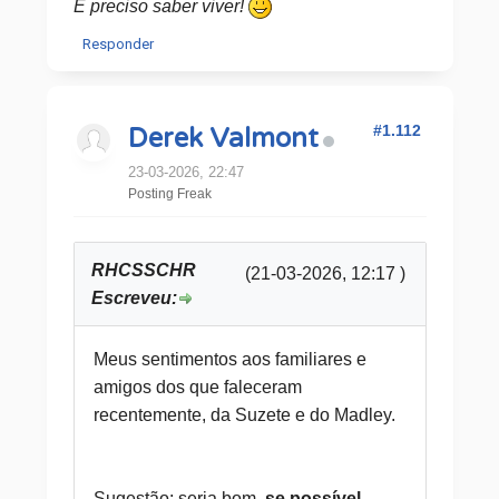
É preciso saber viver!
Responder
#1.112
Derek Valmont
23-03-2026, 22:47
Posting Freak
RHCSSCHR
(21-03-2026, 12:17 )
Escreveu:
Meus sentimentos aos familiares e
amigos dos que faleceram
recentemente, da Suzete e do Madley.
Sugestão: seria bom,
se possível
,