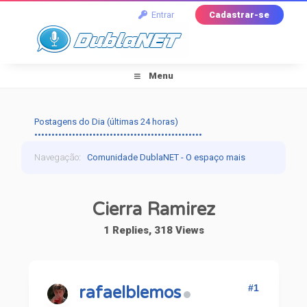
Entrar
Cadastrar-se
Menu
Postagens do Dia (últimas 24 horas)
•••••••••••••••••••••••••••••••••••••••••••••••••
Navegação
:
Comunidade DublaNET - O espaço mais
tradicional pra quem ama dublagem!
›
Dublapédia
›
Cierra Ramirez
Artistas
›
Cierra Ramirez
1 Replies, 318 Views
#1
rafaelblemos