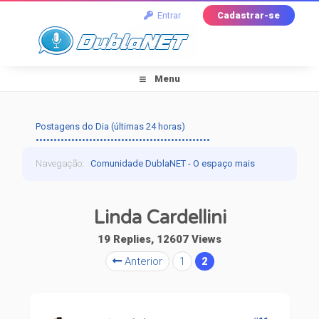
Entrar
Cadastrar-se
Menu
Postagens do Dia (últimas 24 horas)
•••••••••••••••••••••••••••••••••••••••••••••••••
Navegação
:
Comunidade DublaNET - O espaço mais
tradicional pra quem ama dublagem!
›
Dublapédia
›
Linda Cardellini
Artistas
›
Linda Cardellini
19 Replies, 12607 Views
Anterior
1
2