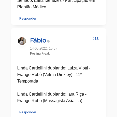
Seriado: Erika Menezes - Participação em
Plantão Médico
Responder
#13
Fábio
14-06-2022, 15:37
Posting Freak
Linda Cardellini dublando: Luiza Viotti -
Frango Robô (Velma Dinkley) - 11º
Temporada
Linda Cardellini dublando: Iara Riça -
Frango Robô (Massagista Asiática)
Responder