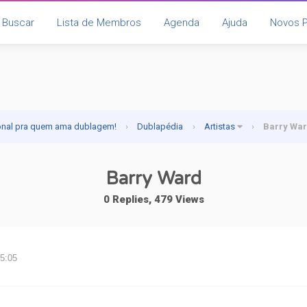
Buscar
Lista de Membros
Agenda
Ajuda
Novos 
onal pra quem ama dublagem!
›
Dublapédia
›
Artistas
›
Barry Wa
Barry Ward
0 Replies, 479 Views
15:05