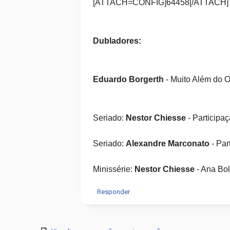
[ATTACH=CONFIG]64458[/ATTACH]
Dubladores:
Eduardo Borgerth
- Muito Além do O
Seriado:
Nestor Chiesse
- Participa
Seriado:
Alexandre Marconato
- Par
Minissérie:
Nestor Chiesse
- Ana Bol
Responder