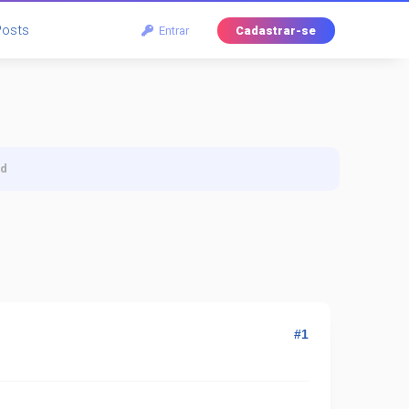
Posts
Entrar
Cadastrar-se
rd
#1