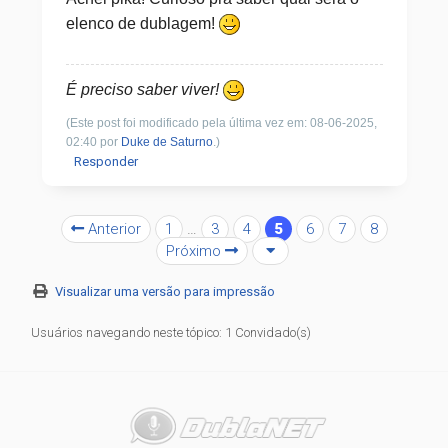
elenco de dublagem!
É preciso saber viver!
(Este post foi modificado pela última vez em: 08-06-2025,
02:40 por
Duke de Saturno
.)
Responder
Anterior
1
…
3
4
5
6
7
8
Próximo
Visualizar uma versão para impressão
Usuários navegando neste tópico: 1 Convidado(s)