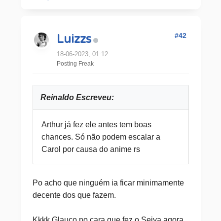
#42
Luizzs
18-06-2023, 01:12
Posting Freak
Reinaldo Escreveu:
Arthur já fez ele antes tem boas
chances. Só não podem escalar a
Carol por causa do anime rs
Po acho que ninguém ia ficar minimamente
decente dos que fazem.
Kkkk Glauco no cara que fez o Seiya agora