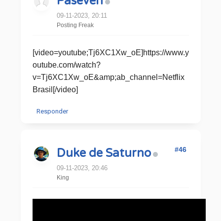
Paseven
09-11-2023, 20:11
Posting Freak
[video=youtube;Tj6XC1Xw_oE]https://www.y
outube.com/watch?
v=Tj6XC1Xw_oE&amp;ab_channel=Netflix
Brasil[/video]
Responder
#46
Duke de Saturno
09-11-2023, 20:46
King