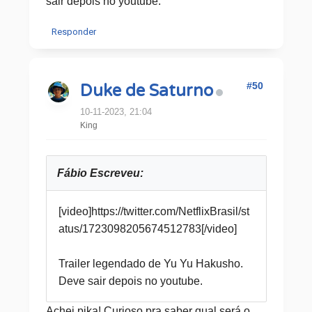
sair depois no youtube.
Responder
#50
Duke de Saturno
10-11-2023, 21:04
King
Fábio Escreveu:
[video]https://twitter.com/NetflixBrasil/st
atus/1723098205674512783[/video]
Trailer legendado de Yu Yu Hakusho.
Deve sair depois no youtube.
Achei pika! Curioso pra saber qual será o