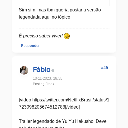
Sim sim, mas tbm queria postar a versão
legendada aqui no tópico
É preciso saber viver!
Responder
#49
Fábio
10-11-2023, 19:35
Posting Freak
[video]https://twitter.com/NetflixBrasil/status/1
723098205674512783[/video]
Trailer legendado de Yu Yu Hakusho. Deve