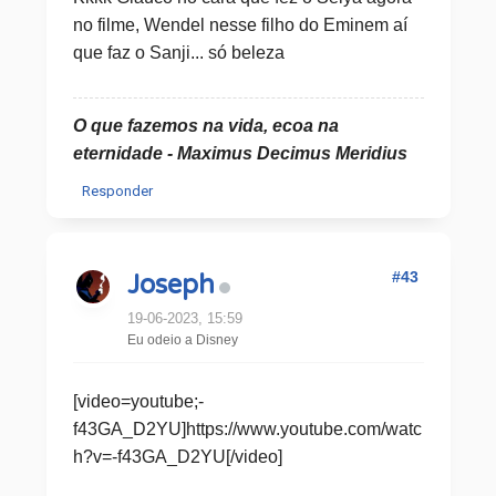
no filme, Wendel nesse filho do Eminem aí
que faz o Sanji... só beleza
O que fazemos na vida, ecoa na
eternidade - Maximus Decimus Meridius
Responder
#43
Joseph
19-06-2023, 15:59
Eu odeio a Disney
[video=youtube;-
f43GA_D2YU]https://www.youtube.com/watc
h?v=-f43GA_D2YU[/video]