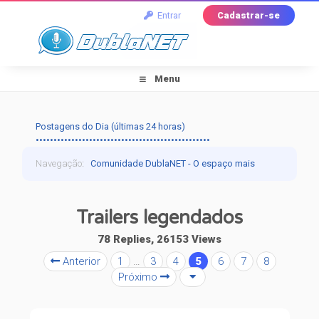
Entrar
Cadastrar-se
Menu
Postagens do Dia (últimas 24 horas)
•••••••••••••••••••••••••••••••••••••••••••••••••
Navegação
:
Comunidade DublaNET - O espaço mais
tradicional pra quem ama dublagem!
›
Off-Topic
›
Trailers legendados
Fala Povo!
›
Trailers legendados
78 Replies, 26153 Views
Anterior
1
…
3
4
5
6
7
8
Próximo