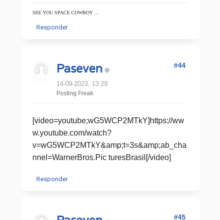
SEE YOU SPACE COWBOY ...
Responder
#44
Paseven
14-09-2023, 13:29
Posting Freak
[video=youtube;wG5WCP2MTkY]https://ww
w.youtube.com/watch?
v=wG5WCP2MTkY&amp;t=3s&amp;ab_cha
nnel=WarnerBros.Pic turesBrasil[/video]
Responder
#45