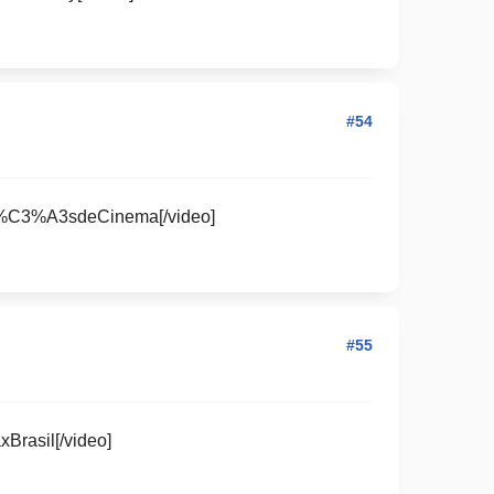
#54
F%C3%A3sdeCinema[/video]
#55
rasil[/video]