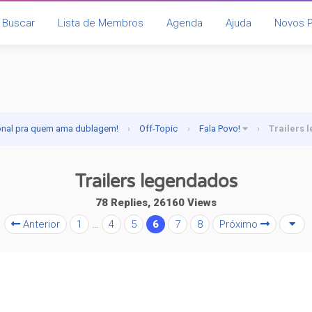
Buscar
Lista de Membros
Agenda
Ajuda
Novos 
onal pra quem ama dublagem!
›
Off-Topic
›
Fala Povo!
›
Trailers 
Trailers legendados
78 Replies, 26160 Views
Anterior
1
…
4
5
6
7
8
Próximo