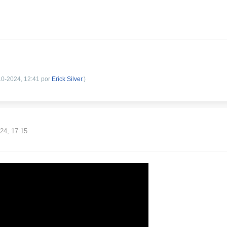
-10-2024, 12:41 por
Erick Silver
.)
24, 17:15