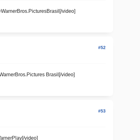
nerBros.PicturesBrasil[/video]
#52
erBros.Pictures Brasil[/video]
#53
nerPlay[/video]