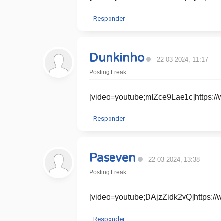
Responder
Dunkinho
22-03-2024, 11:17
Posting Freak
[video=youtube;mIZce9Lae1c]https
Responder
Paseven
22-03-2024, 13:38
Posting Freak
[video=youtube;DAjzZidk2vQ]https:
Responder