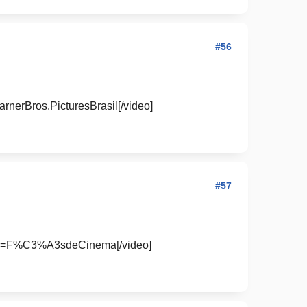
#56
erBros.PicturesBrasil[/video]
#57
l=F%C3%A3sdeCinema[/video]