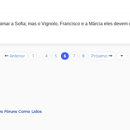
mar a Sofia; mas o Vignolo, Francisco e a Márcia eles devem 
Anterior
1
…
4
5
6
7
8
Próximo
s Fóruns Como Lidos