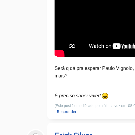
Será q dá pra esperar Paulo Vignolo,
mais?
É preciso saber viver!
(Este post foi modificado pela última vez em: 08
Responder