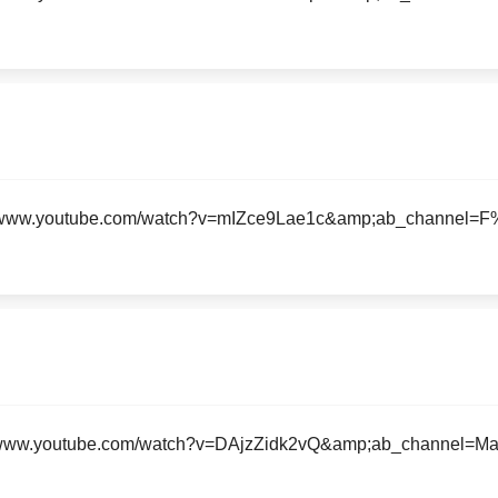
://www.youtube.com/watch?v=mIZce9Lae1c&amp;ab_channel=
//www.youtube.com/watch?v=DAjzZidk2vQ&amp;ab_channel=MaxB