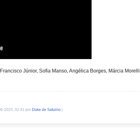
 Francisco Júnior, Sofia Manso, Angélica Borges, Márcia Morell
-06-2025, 02:41 por
Duke de Saturno
.)