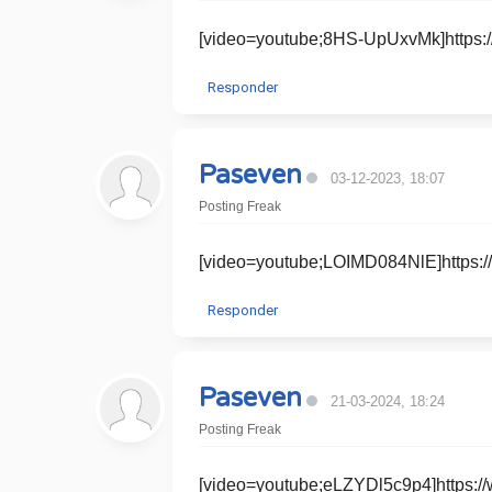
[video=youtube;8HS-UpUxvMk]https:
Responder
Paseven
03-12-2023, 18:07
Posting Freak
[video=youtube;LOIMD084NlE]https:
Responder
Paseven
21-03-2024, 18:24
Posting Freak
[video=youtube;eLZYDl5c9p4]https: