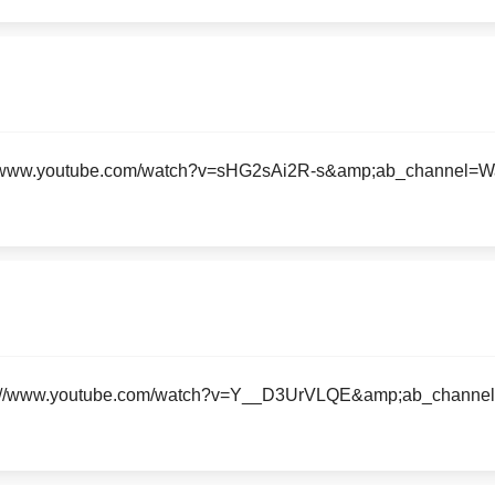
//www.youtube.com/watch?v=sHG2sAi2R-s&amp;ab_channel=Warn
s://www.youtube.com/watch?v=Y__D3UrVLQE&amp;ab_channe