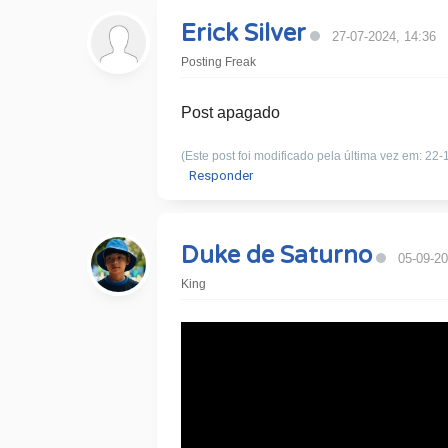
Erick Silver
27-07-2024, 14:36
Posting Freak
Post apagado
(Este post foi modificado pela última vez em: 22
Responder
Duke de Saturno
05-09-20
King