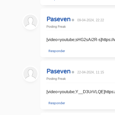
Paseven
09-04-2024, 22:22
Posting Freak
[video=youtube;sHG2sAi2R-s]https:
Responder
Paseven
22-04-2024, 11:15
Posting Freak
[video=youtube;Y__D3UrVLQE]http
Responder