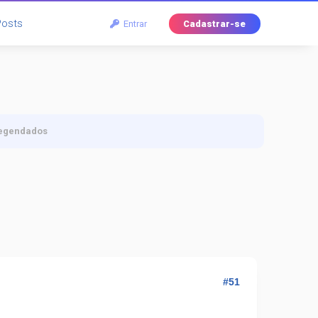
Posts
Entrar
Cadastrar-se
legendados
#51