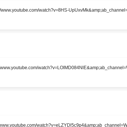
//www.youtube.com/watch?v=8HS-UpUxvMk&amp;ab_channel=War
//www.youtube.com/watch?v=LOIMD084NlE&amp;ab_channel=Warn
//www.youtube.com/watch?v=eLZYDl5c9p4&amp;ab_channel=War