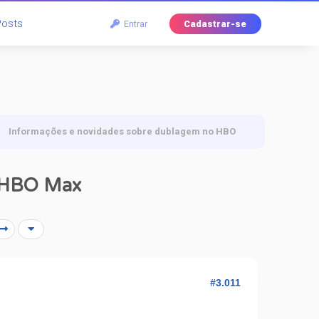
Posts
Entrar
Cadastrar-se
Informações e novidades sobre dublagem no HBO
o HBO Max
#3.011