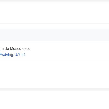
em do Musculoso:
FsdvhijpU/?l=1