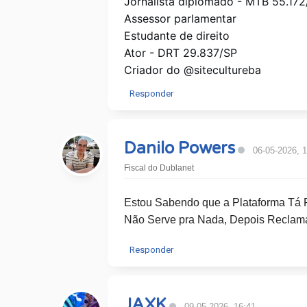
Jornalista diplomado - MTB 55.172
Assessor parlamentar
Estudante de direito
Ator - DRT 29.837/SP
Criador do @sitecultureba
Responder
Danilo Powers
06-05-2026, 
Fiscal do Dublanet
Estou Sabendo que a Plataforma Tá 
Não Serve pra Nada, Depois Reclama
Responder
JAXK
09-05-2026, 16:41