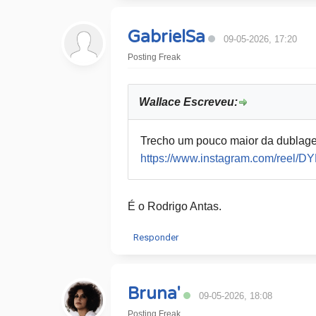
GabrielSa
09-05-2026, 17:20
Posting Freak
Wallace Escreveu:
Trecho um pouco maior da dublag
https://www.instagram.com/reel/DY
É o Rodrigo Antas.
Responder
Bruna'
09-05-2026, 18:08
Posting Freak