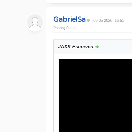
GabrielSa
09-05-2026, 16:51
Posting Freak
JAXK Escreveu: