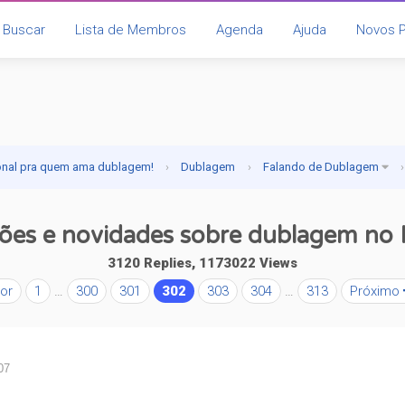
Buscar
Lista de Membros
Agenda
Ajuda
Novos 
onal pra quem ama dublagem!
›
Dublagem
›
Falando de Dublagem
›
ões e novidades sobre dublagem n
3120 Replies, 1173022 Views
or
1
…
300
301
302
303
304
…
313
Próximo
07