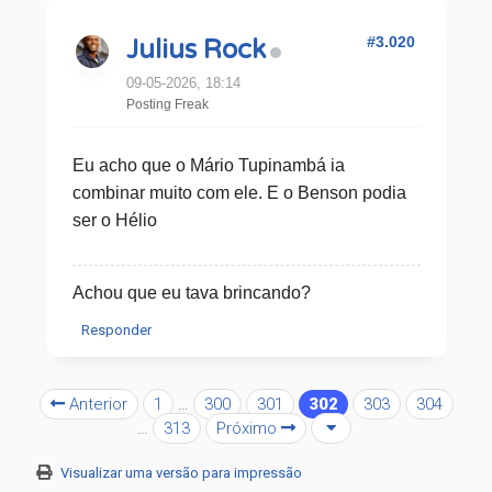
#3.020
Julius Rock
09-05-2026, 18:14
Posting Freak
Eu acho que o Mário Tupinambá ia
combinar muito com ele. E o Benson podia
ser o Hélio
Achou que eu tava brincando?
Responder
Anterior
1
…
300
301
302
303
304
…
313
Próximo
Visualizar uma versão para impressão