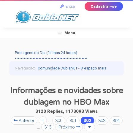
Entrar
Cadastrar-se
Menu
Postagens do Dia (últimas 24 horas)
•••••••••••••••••••••••••••••••••••••••••••••••••
Navegação
:
Comunidade DublaNET - O espaço mais
tradicional pra quem ama dublagem!
›
Dublagem
›
Informações e novidades sobre
Falando de Dublagem
›
Informações e novidades
dublagem no HBO Max
sobre dublagem no HBO Max
3120 Replies, 1173093 Views
Anterior
1
…
300
301
302
303
304
…
313
Próximo