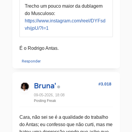
Trecho um pouco maior da dublagem
do Musculoso:
https://www.instagram.com/reel/DYFsd
vhijpU/?l=1
É o Rodrigo Antas.
Responder
#3.018
Bruna'
09-05-2026, 18:08
Posting Freak
Cara, não sei se é a qualidade do trabalho
do Antas; eu confesso que não curti, mas me
bateu uma depressão vendo que acho que