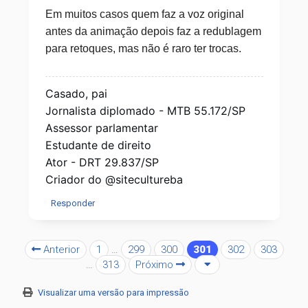
Em muitos casos quem faz a voz original
antes da animação depois faz a redublagem
para retoques, mas não é raro ter trocas.
Casado, pai
Jornalista diplomado - MTB 55.172/SP
Assessor parlamentar
Estudante de direito
Ator - DRT 29.837/SP
Criador do @sitecultureba
Responder
Anterior
1
…
299
300
301
302
303
…
313
Próximo
Visualizar uma versão para impressão