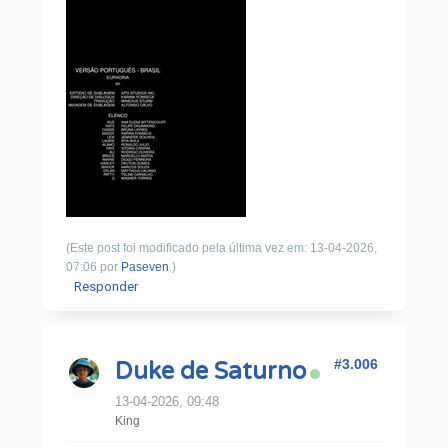
(Este post foi modificado pela última vez em: 13-04-2026,
07:06 por
Paseven
.)
Responder
#3.006
Duke de Saturno
13-04-2026, 09:48
King