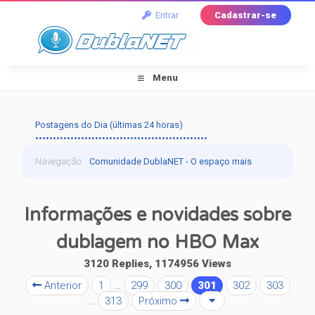
Entrar
Cadastrar-se
Menu
Postagens do Dia (últimas 24 horas)
•••••••••••••••••••••••••••••••••••••••••••••••••
Navegação
:
Comunidade DublaNET - O espaço mais
tradicional pra quem ama dublagem!
›
Dublagem
›
Informações e novidades sobre
Falando de Dublagem
›
Informações e novidades
dublagem no HBO Max
sobre dublagem no HBO Max
3120 Replies, 1174956 Views
Anterior
1
…
299
300
301
302
303
…
313
Próximo