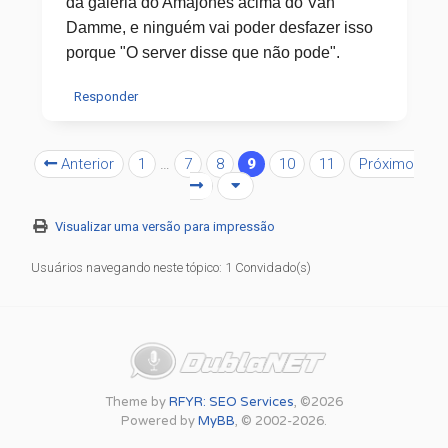
da galeria do Amajones acima do Van
Damme, e ninguém vai poder desfazer isso
porque "O server disse que não pode".
Responder
Anterior
1
…
7
8
9
10
11
Próximo
Visualizar uma versão para impressão
Usuários navegando neste tópico: 1 Convidado(s)
Theme by
RFYR: SEO Services
, ©2026
Powered by
MyBB
, © 2002-2026.