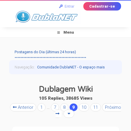
Entrar
Cadastrar-se
Menu
Postagens do Dia (últimas 24 horas)
•••••••••••••••••••••••••••••••••••••••••••••••••
Navegação
:
Comunidade DublaNET - O espaço mais
tradicional pra quem ama dublagem!
›
Off-Topic
›
Dublagem Wiki
Fala Povo!
›
Dublagem Wiki
105 Replies, 38685 Views
Anterior
1
…
7
8
9
10
11
Próximo