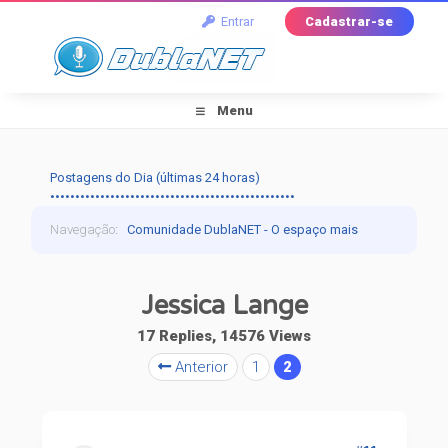
Entrar
Cadastrar-se
Menu
Postagens do Dia (últimas 24 horas)
•••••••••••••••••••••••••••••••••••••••••••••••••
Navegação
:
Comunidade DublaNET - O espaço mais
tradicional pra quem ama dublagem!
›
Dublapédia
›
Jessica Lange
Artistas
›
Jessica Lange
17 Replies, 14576 Views
Anterior
1
2