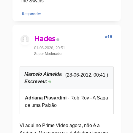
The Swans
Responder
#18
Hades
01-06-2026, 20:51
Super Moderador
Marcelo Almeida
(28-06-2012, 00:41 )
Escreveu:
Adriana Pissardini
- Rob Roy - A Saga
de uma Paixão
Vi aqui no Prime Video agora, não é a
Adriana. Me parece q a dubladora tem um