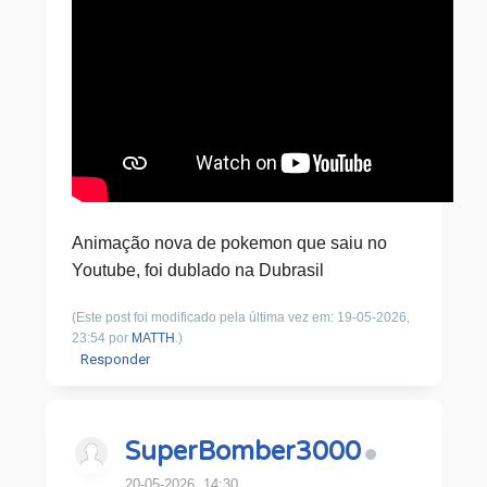
Animação nova de pokemon que saiu no
Youtube, foi dublado na Dubrasil
(Este post foi modificado pela última vez em: 19-05-2026,
23:54 por
MATTH
.)
Responder
SuperBomber3000
20-05-2026, 14:30