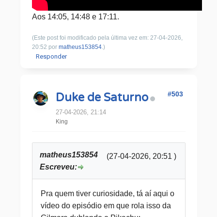
Aos 14:05, 14:48 e 17:11.
(Este post foi modificado pela última vez em: 27-04-2026,
20:52 por
matheus153854
.)
Responder
#503
Duke de Saturno
27-04-2026, 21:14
King
matheus153854
(27-04-2026, 20:51 )
Escreveu:
Pra quem tiver curiosidade, tá aí aqui o
vídeo do episódio em que rola isso da