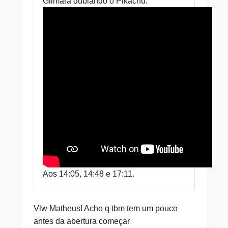
Gilmara dublando o Pikachu:
Aos 14:05, 14:48 e 17:11.
Vlw Matheus! Acho q tbm tem um pouco
antes da abertura começar