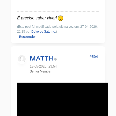
É preciso saber viver!
(Este post foi modificado pela última vez em: 27-04-2026,
21:15 por
Duke de Saturno
.)
Responder
#504
MATTH
19-05-2026, 23:54
Senior Member