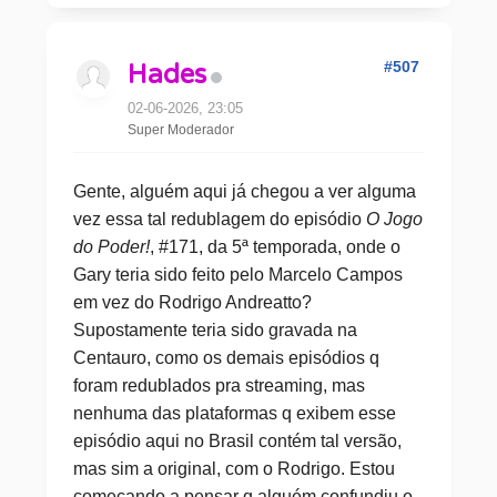
#507
Hades
02-06-2026, 23:05
Super Moderador
Gente, alguém aqui já chegou a ver alguma
vez essa tal redublagem do episódio
O Jogo
do Poder!
, #171, da 5ª temporada, onde o
Gary teria sido feito pelo Marcelo Campos
em vez do Rodrigo Andreatto?
Supostamente teria sido gravada na
Centauro, como os demais episódios q
foram redublados pra streaming, mas
nenhuma das plataformas q exibem esse
episódio aqui no Brasil contém tal versão,
mas sim a original, com o Rodrigo. Estou
começando a pensar q alguém confundiu o