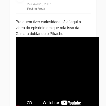
27-04-2026, 20:51
Posting Freak
Pra quem tiver curiosidade, tá aí aqui o
vídeo do episódio em que rola isso da
Gilmara dublando o Pikachu: