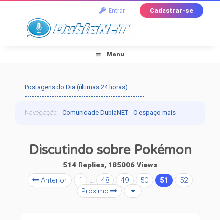
Entrar
Cadastrar-se
Menu
Postagens do Dia (últimas 24 horas)
•••••••••••••••••••••••••••••••••••••••••••••••••
Navegação
:
Comunidade DublaNET - O espaço mais
tradicional pra quem ama dublagem!
›
Dublagem
›
Discutindo sobre Pokémon
Falando de Dublagem
›
Discutindo sobre Pokémon
514 Replies, 185006 Views
Anterior
1
…
48
49
50
51
52
Próximo