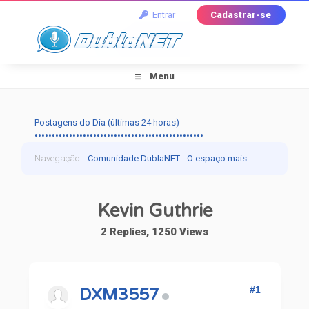
Entrar
Cadastrar-se
Menu
Postagens do Dia (últimas 24 horas)
•••••••••••••••••••••••••••••••••••••••••••••••••
Navegação
:
Comunidade DublaNET - O espaço mais
tradicional pra quem ama dublagem!
›
Dublapédia
›
Kevin Guthrie
Artistas
›
Kevin Guthrie
2 Replies, 1250 Views
#1
DXM3557