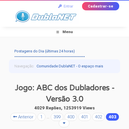
Entrar
Cadastrar-se
Menu
Postagens do Dia (últimas 24 horas)
•••••••••••••••••••••••••••••••••••••••••••••••••
Navegação
:
Comunidade DublaNET - O espaço mais
tradicional pra quem ama dublagem!
›
Off-Topic
›
Jogo: ABC dos Dubladores -
DublaGames
›
Jogo: ABC dos Dubladores - Versão
Versão 3.0
3.0
4029 Replies, 1253919 Views
Anterior
1
…
399
400
401
402
403