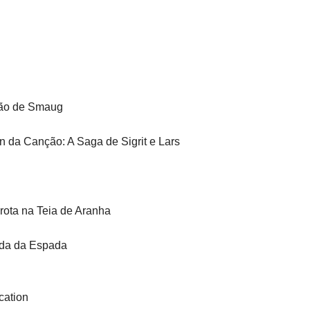
ção de Smaug
on da Canção: A Saga de Sigrit e Lars
rota na Teia de Aranha
enda da Espada
cation