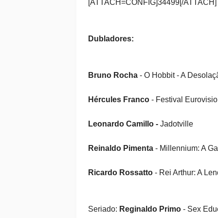
[ATTACH=CONFIG]34499[/ATTACH]
Dubladores:
Bruno Rocha
- O Hobbit - A Desola
Hércules Franco
- Festival Eurovisi
Leonardo Camillo -
Jadotville
Reinaldo Pimenta
- Millennium: A Ga
Ricardo Rossatto
- Rei Arthur: A L
Seriado:
Reginaldo Primo
- Sex Edu