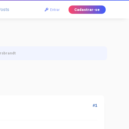
Posts
Entrar
Cadastrar-se
rsbrandt
#1