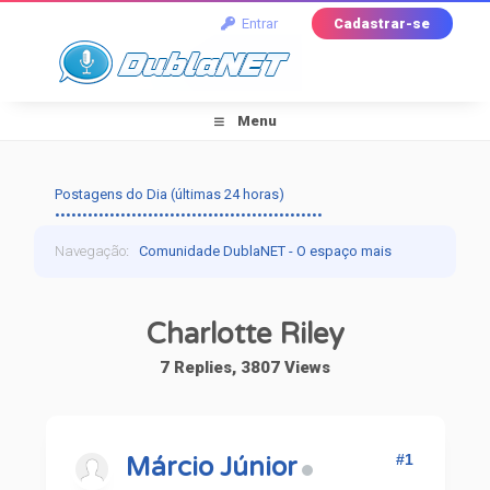
Entrar
Cadastrar-se
Menu
Postagens do Dia (últimas 24 horas)
•••••••••••••••••••••••••••••••••••••••••••••••••
Navegação
:
Comunidade DublaNET - O espaço mais
tradicional pra quem ama dublagem!
›
Dublapédia
›
Charlotte Riley
Artistas
›
Charlotte Riley
7 Replies, 3807 Views
#1
Márcio Júnior