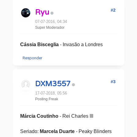
#2
Ryu
07-07-2016, 04:34
Super Moderador
Cássia Bisceglia
- Invasão a Londres
Responder
#3
DXM3557
17-07-2018, 05:56
Posting Freak
Márcia Coutinho
- Rei Charles III
Seriado:
Marcela Duarte
- Peaky Blinders