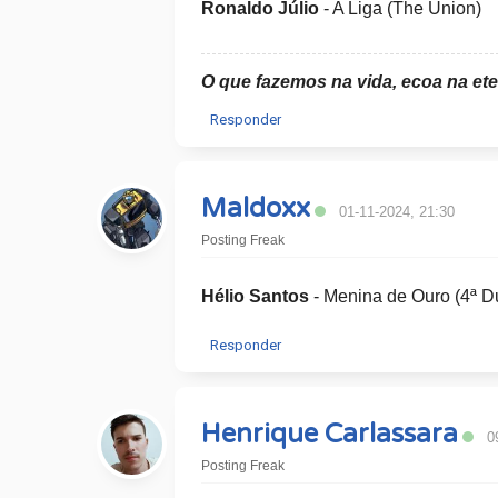
Ronaldo Júlio
​ - A Liga (The Union)
O que fazemos na vida, ecoa na et
Responder
Maldoxx
01-11-2024, 21:30
Posting Freak
Hélio Santos
- Menina de Ouro (4ª 
Responder
Henrique Carlassara
0
Posting Freak