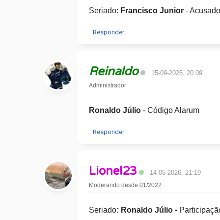
Seriado:
Francisco Junior
- Acusad
Responder
Reinaldo
15-09-2025, 20:09
Administrador
Ronaldo Júlio
- Código Alarum
Responder
Lionel23
14-05-2026, 21:19
Moderando desde 01/2022
Seriado
: Ronaldo Júlio -
Participaç