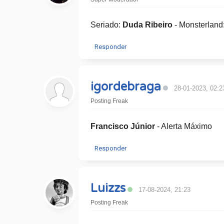
Seriado:
Duda Ribeiro
- Monsterland
Responder
igordebraga
28-01-2023, 02:2
Posting Freak
Francisco Júnior
​ - Alerta Máximo
Responder
Luizzs
17-08-2024, 21:23
Posting Freak