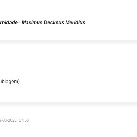
ernidade - Maximus Decimus Meridius
Dublagem)
9-03-2025, 17:53