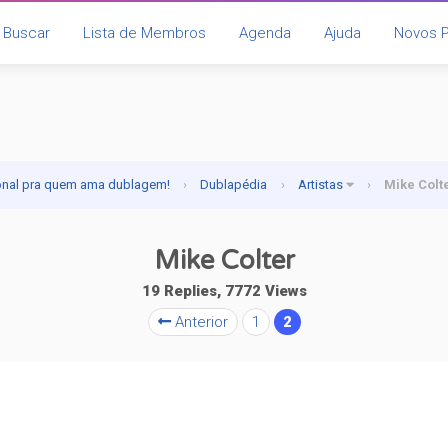
Buscar
Lista de Membros
Agenda
Ajuda
Novos 
onal pra quem ama dublagem!
›
Dublapédia
›
Artistas
›
Mike Colt
Mike Colter
19 Replies, 7772 Views
Anterior
1
2