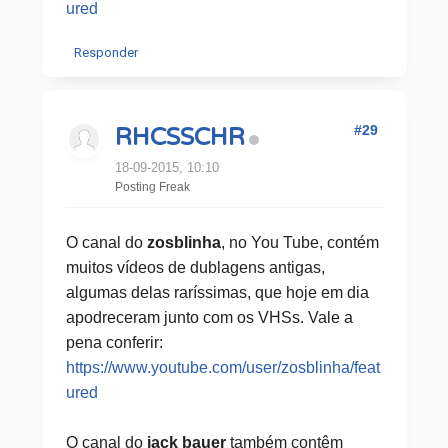
ured
Responder
#29
RHCSSCHR
18-09-2015, 10:10
Posting Freak
O canal do
zosblinha
, no You Tube, contém
muitos vídeos de dublagens antigas,
algumas delas raríssimas, que hoje em dia
apodreceram junto com os VHSs. Vale a
pena conferir:
https://www.youtube.com/user/zosblinha/feat
ured
O canal do
jack bauer
também contêm