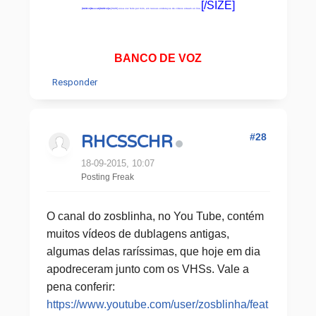
[/SIZE]
[SIZE=2]Descub[SIZE=2]re
[/SIZE] essa voz feito por mim, em nesses endereços de videos stream on line;
BANCO DE VOZ
Responder
#28
RHCSSCHR
18-09-2015, 10:07
Posting Freak
O canal do zosblinha, no You Tube, contém
muitos vídeos de dublagens antigas,
algumas delas raríssimas, que hoje em dia
apodreceram junto com os VHSs. Vale a
pena conferir:
https://www.youtube.com/user/zosblinha/feat