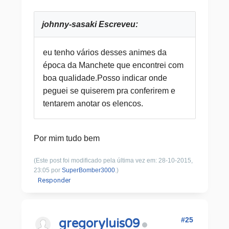
johnny-sasaki Escreveu:
eu tenho vários desses animes da
época da Manchete que encontrei com
boa qualidade.Posso indicar onde
peguei se quiserem pra conferirem e
tentarem anotar os elencos.
Por mim tudo bem
(Este post foi modificado pela última vez em: 28-10-2015,
23:05 por
SuperBomber3000
.)
Responder
#25
gregoryluis09