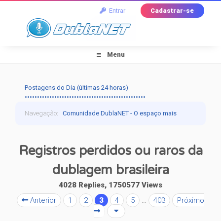
Entrar
Cadastrar-se
Menu
Postagens do Dia (últimas 24 horas)
•••••••••••••••••••••••••••••••••••••••••••••••••
Navegação
:
Comunidade DublaNET - O espaço mais
tradicional pra quem ama dublagem!
›
Dublagem
›
Registros perdidos ou raros da
Falando de Dublagem
›
Registros perdidos ou raros
dublagem brasileira
da dublagem brasileira
4028 Replies, 1750577 Views
Anterior
1
2
3
4
5
…
403
Próximo