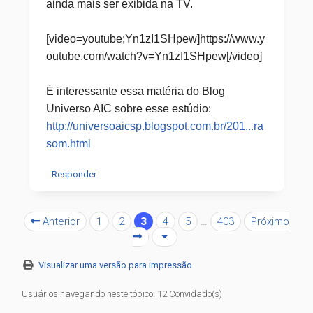
ainda mais ser exibida na TV.
[video=youtube;Yn1zI1SHpew]https://www.y
outube.com/watch?v=Yn1zI1SHpew[/video]
É interessante essa matéria do Blog
Universo AIC sobre esse estúdio:
http://universoaicsp.blogspot.com.br/201...ra
som.html
Responder
Anterior
1
2
3
4
5
…
403
Próximo
Visualizar uma versão para impressão
Usuários navegando neste tópico: 12 Convidado(s)