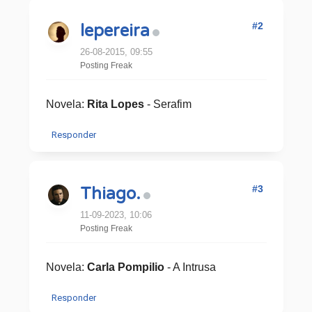
#2
lepereira
26-08-2015, 09:55
Posting Freak
Novela:
Rita Lopes
- Serafim
Responder
#3
Thiago.
11-09-2023, 10:06
Posting Freak
Novela:
Carla Pompilio
- A Intrusa
Responder