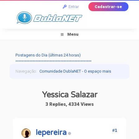
Entrar
Cadastrar-se
Menu
Postagens do Dia (últimas 24 horas)
•••••••••••••••••••••••••••••••••••••••••••••••••
Navegação
:
Comunidade DublaNET - O espaço mais
tradicional pra quem ama dublagem!
›
Dublapédia
›
Yessica Salazar
Artistas
›
Telenovelas
›
Yessica Salazar
3 Replies, 4334 Views
#1
lepereira