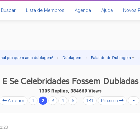
Buscar
Lista de Membros
Agenda
Ajuda
Novos 
onal pra quem ama dublagem!
›
Dublagem
›
Falando de Dublagem
›
E Se Celebridades Fossem Dubladas
1305 Replies, 384669 Views
Anterior
1
2
3
4
5
…
131
Próximo
11:23