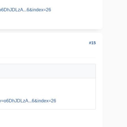
=o6DhJDLzA...6&index=26
#15
?v=o6DhJDLzA...6&index=26