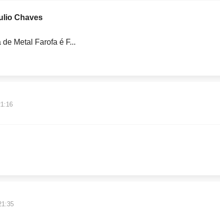
ulio Chaves
e Metal Farofa é F...
21:16
21:35