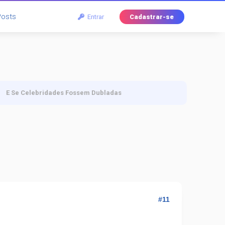
Posts
Entrar
Cadastrar-se
E Se Celebridades Fossem Dubladas
#11