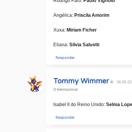
Rodrigo Faro:
Paulo Vignolo
Angélica:
Priscila Amorim
Xuxa:
Miriam Ficher
Eliana:
Silvia Salustti
Responder
Tommy Wimmer
06-06-20
O Internacional
Isabel II do Reino Unido:
Selma Lop
Responder