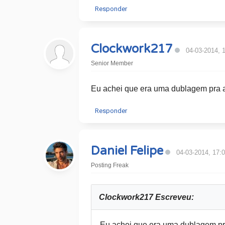
Responder
Clockwork217
04-03-2014, 
Senior Member
Eu achei que era uma dublagem pra 
Responder
Daniel Felipe
04-03-2014, 17:
Posting Freak
Clockwork217 Escreveu:
Eu achei que era uma dublagem pr