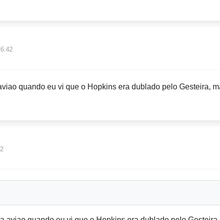
16:42
aviao quando eu vi
que o Hopkins era dublado pelo Gesteira, m
02
a aviao quando eu vi
que o Hopkins era dublado pelo Gesteira,