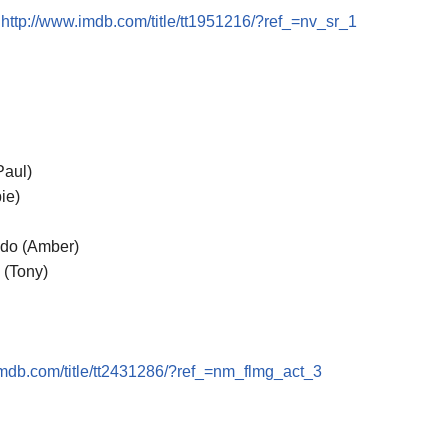
-
http://www.imdb.com/title/tt1951216/?ref_=nv_sr_1
Paul)
ie)
edo (Amber)
 (Tony)
imdb.com/title/tt2431286/?ref_=nm_flmg_act_3