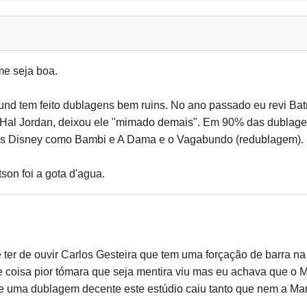
me seja boa.
nd tem feito dublagens bem ruins. No ano passado eu revi Ba
Hal Jordan, deixou ele "mimado demais". Em 90% das dublagens
cos Disney como Bambi e A Dama e o Vagabundo (redublagem).
on foi a gota d'agua.
ter de ouvir Carlos Gesteira que tem uma forçação de barra 
coisa pior tómara que seja mentira viu mas eu achava que o M
e uma dublagem decente este estúdio caiu tanto que nem a Marl