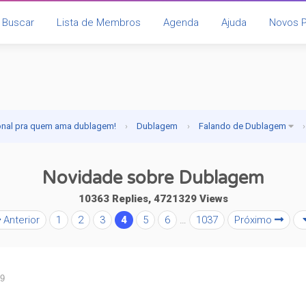
Buscar
Lista de Membros
Agenda
Ajuda
Novos 
onal pra quem ama dublagem!
›
Dublagem
›
Falando de Dublagem
›
Novidade sobre Dublagem
10363 Replies, 4721329 Views
Anterior
1
2
3
4
5
6
…
1037
Próximo
39