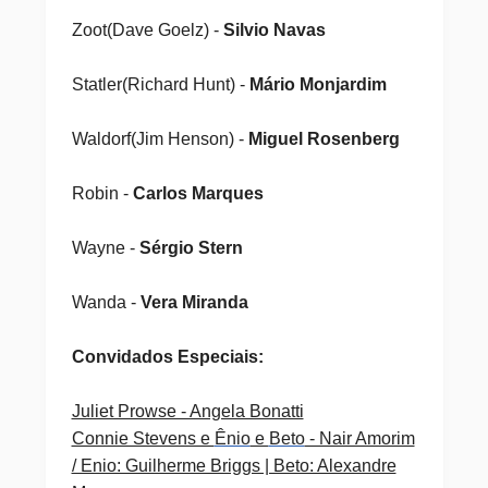
Zoot(Dave Goelz) -
Silvio Navas
Statler(Richard Hunt) -
Mário Monjardim
Waldorf(Jim Henson) -
Miguel Rosenberg
Robin -
Carlos Marques
Wayne -
Sérgio Stern
Wanda -
Vera Miranda
Convidados Especiais:
Juliet Prowse - Angela Bonatti
Connie Stevens e
Ênio
e
Beto
- Nair Amorim
/ Enio: Guilherme Briggs | Beto: Alexandre