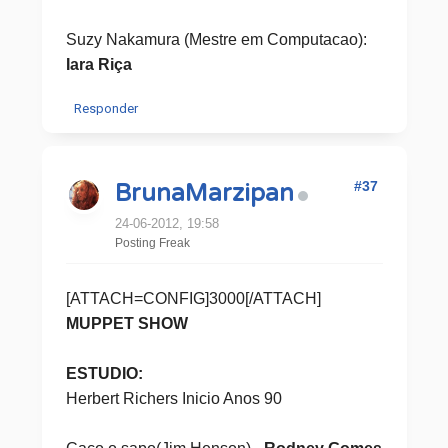
Suzy Nakamura (Mestre em Computacao):
Iara Riça
Responder
#37
BrunaMarzipan
24-06-2012, 19:58
Posting Freak
[ATTACH=CONFIG]3000[/ATTACH]
MUPPET SHOW
ESTUDIO:
Herbert Richers Inicio Anos 90