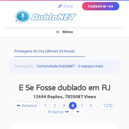
Entrar
Cadastrar-se
Menu
Postagens do Dia (últimas 24 horas)
•••••••••••••••••••••••••••••••••••••••••••••••••
Navegação
:
Comunidade DublaNET - O espaço mais
tradicional pra quem ama dublagem!
›
Dublagem
›
E Se Fosse dublado em RJ
Falando de Dublagem
›
E Se Fosse dublado em RJ
12694 Replies, 7835087 Views
Anterior
1
2
3
4
5
6
…
1270
Próximo