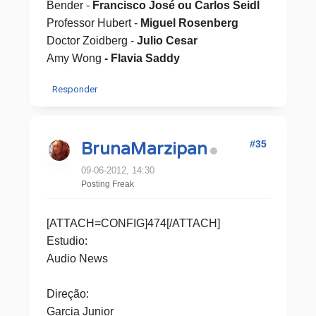
Bender -
Francisco José ou Carlos Seidl
Professor Hubert -
Miguel Rosenberg
Doctor Zoidberg -
Julio Cesar
Amy Wong
- Flavia Saddy
Responder
#35
BrunaMarzipan
09-06-2012, 14:30
Posting Freak
[ATTACH=CONFIG]474[/ATTACH]
Estudio:
Audio News
Direção:
Garcia Junior