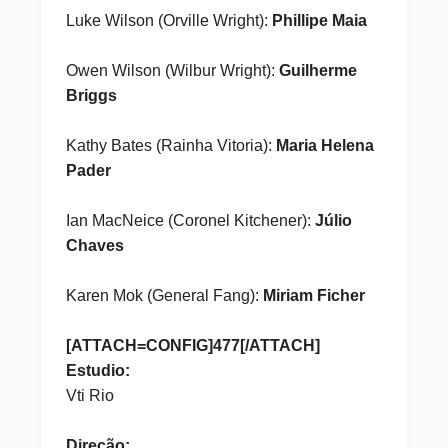
Luke Wilson (Orville Wright):
Phillipe Maia
Owen Wilson (Wilbur Wright):
Guilherme
Briggs
Kathy Bates (Rainha Vitoria):
Maria Helena
Pader
Ian MacNeice (Coronel Kitchener):
Júlio
Chaves
Karen Mok (General Fang):
Miriam Ficher
[ATTACH=CONFIG]477[/ATTACH]
Estudio:
Vti Rio
Direção: