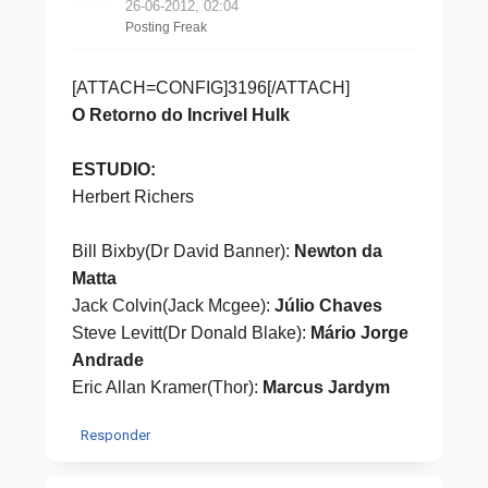
26-06-2012, 02:04
Posting Freak
[ATTACH=CONFIG]3196[/ATTACH]
O Retorno do Incrivel Hulk
ESTUDIO:
Herbert Richers
Bill Bixby(Dr David Banner):
Newton da
Matta
Jack Colvin(Jack Mcgee):
Júlio Chaves
Steve Levitt(Dr Donald Blake):
Mário Jorge
Andrade
Eric Allan Kramer(Thor):
Marcus Jardym
Responder