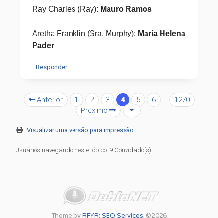
Ray Charles (Ray):
Mauro Ramos
Aretha Franklin (Sra. Murphy):
Maria Helena
Pader
Responder
Anterior
1
2
3
4
5
6
…
1270
Próximo
Visualizar uma versão para impressão
Usuários navegando neste tópico: 9 Convidado(s)
Theme by
RFYR: SEO Services
, ©2026