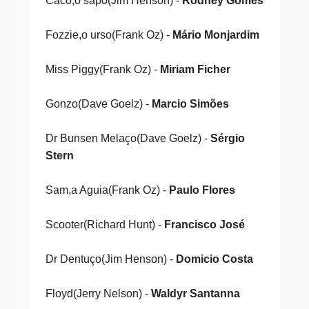
Caco,o sapo(Jim Henson) -
Rodney Gomes
Fozzie,o urso(Frank Oz) -
Mário Monjardim
Miss Piggy(Frank Oz) -
Miriam Ficher
Gonzo(Dave Goelz) -
Marcio Simões
Dr Bunsen Melaço(Dave Goelz) -
Sérgio
Stern
Sam,a Aguia(Frank Oz) -
Paulo Flores
Scooter(Richard Hunt) -
Francisco José
Dr Dentuço(Jim Henson) -
Domicio Costa
Floyd(Jerry Nelson) -
Waldyr Santanna