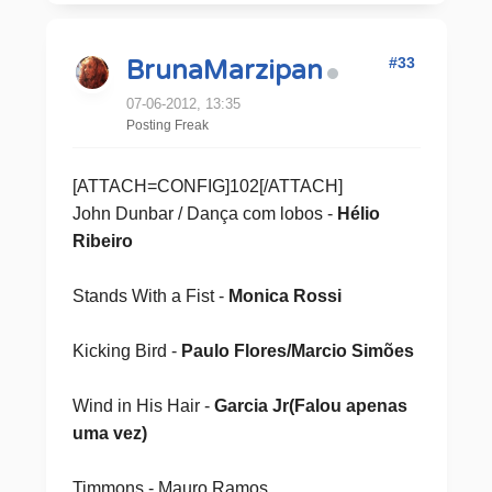
#33
BrunaMarzipan
07-06-2012, 13:35
Posting Freak
[ATTACH=CONFIG]102[/ATTACH]
John Dunbar / Dança com lobos
-
Hélio
Ribeiro
Stands With a Fist -
Monica Rossi
Kicking Bird -
Paulo Flores/Marcio Simões
Wind in His Hair -
Garcia Jr(Falou apenas
uma vez)
Timmons - Mauro Ramos