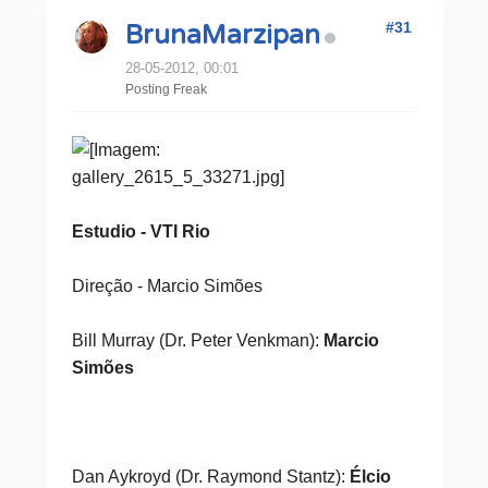
#31
BrunaMarzipan
28-05-2012, 00:01
Posting Freak
Estudio - VTI Rio
Direção - Marcio Simões
Bill Murray (Dr. Peter Venkman):
Marcio
Simões
Dan Aykroyd (Dr. Raymond Stantz):
Élcio