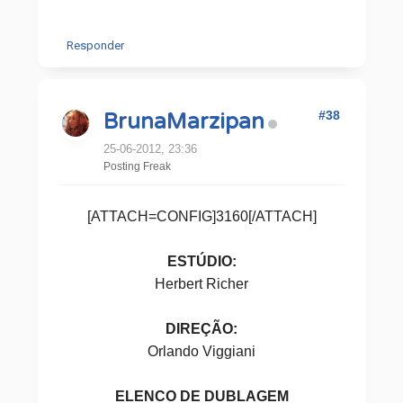
Responder
#38
BrunaMarzipan
25-06-2012, 23:36
Posting Freak
[ATTACH=CONFIG]3160[/ATTACH]
ESTÚDIO:
Herbert Richer
DIREÇÃO:
Orlando Viggiani
ELENCO DE DUBLAGEM