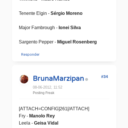
Tenente Elgin -
Sérgio Moreno
Major Fambrough -
Ionei Silva
Sargento Pepper -
Miguel Rosenberg
Responder
#34
BrunaMarzipan
08-06-2012, 11:52
Posting Freak
[ATTACH=CONFIG]261[/ATTACH]
Fry -
Manolo Rey
Leela -
Geisa Vidal