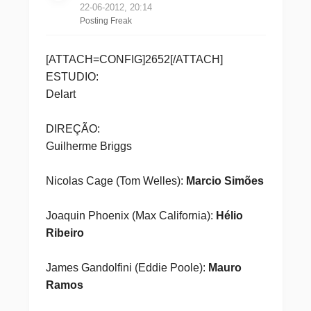
22-06-2012, 20:14
Posting Freak
[ATTACH=CONFIG]2652[/ATTACH]
ESTUDIO:
Delart
DIREÇÃO:
Guilherme Briggs
Nicolas Cage (Tom Welles):
Marcio Simões
Joaquin Phoenix (Max California):
Hélio
Ribeiro
James Gandolfini (Eddie Poole):
Mauro
Ramos