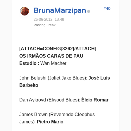
#40
BrunaMarzipan
26-06-2012, 18:48
Posting Freak
[ATTACH=CONFIG]3262[/ATTACH]
OS IRMÃOS CARAS DE PAU
Estudio :
Wan Macher
John Belushi (Joliet Jake Blues):
José Luis
Barbeito
Dan Aykroyd (Elwood Blues):
Élcio Romar
James Brown (Reverendo Cleophus
James):
Pietro Mario