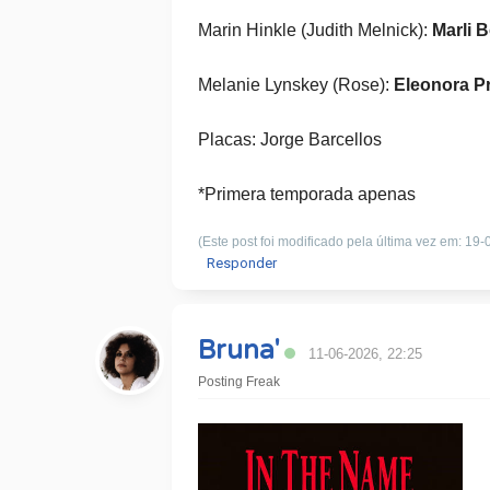
Marin Hinkle (Judith Melnick):
Marli B
Melanie Lynskey (Rose):
Eleonora P
Placas: Jorge Barcellos
*Primera temporada apenas
(Este post foi modificado pela última vez em: 19
Responder
Bruna'
11-06-2026, 22:25
Posting Freak