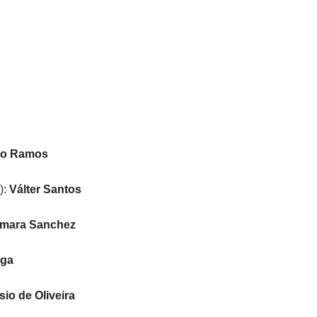
io Ramos
):
Válter Santos
lmara Sanchez
nga
io de Oliveira