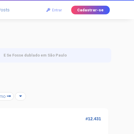
Posts
Entrar
Cadastrar-se
E Se Fosse dublado em São Paulo
imo
#12.431