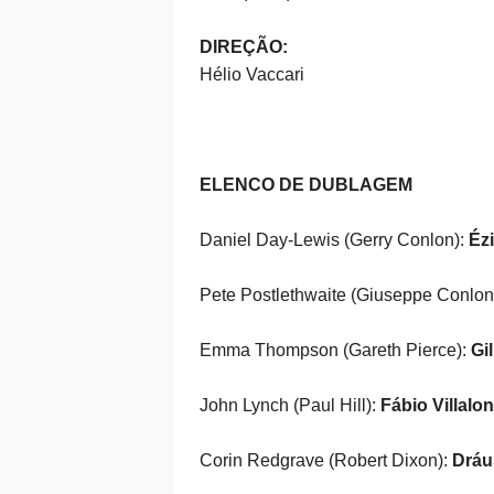
DIREÇÃO:
Hélio Vaccari
ELENCO DE DUBLAGEM
Daniel Day-Lewis (Gerry Conlon):
Éz
Pete Postlethwaite (Giuseppe Conlon
Emma Thompson (Gareth Pierce):
Gi
John Lynch (Paul Hill):
Fábio Villalo
Corin Redgrave (Robert Dixon):
Dráus