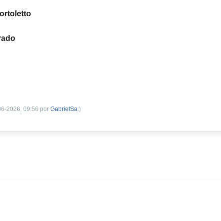
ortoletto
rado
-06-2026, 09:56 por
GabrielSa
.)