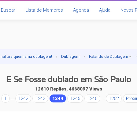
Buscar
Lista de Membros
Agenda
Ajuda
Novos 
onal pra quem ama dublagem!
›
Dublagem
›
Falando de Dublagem
›
E Se Fosse dublado em São Paulo
12610 Replies, 4668097 Views
1
…
1242
1243
1244
1245
1246
…
1262
Próx