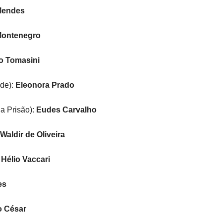
Mendes
Montenegro
o Tomasini
de):
Eleonora Prado
a Prisão):
Eudes Carvalho
Waldir de Oliveira
:
Hélio Vaccari
es
o César