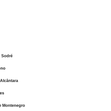
o Sodré
eno
Alcântara
es
te Montenegro