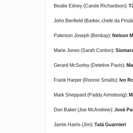
Beatie Edney (Carole Richardson):
Tâ
John Benfield (Barker, chefe da Prisã
Paterson Joseph (Benbay):
Nelson 
Marie Jones (Sarah Conlon):
Siomar
Gerard McSorley (Detetive Pavis):
Ma
Frank Harper (Ronnie Smalls):
Ivo R
Mark Sheppard (Paddy Armstrong):
M
Don Baker (Joe McAndrew):
José Par
Jamie Harris (Jim):
Tatá Guarnieri