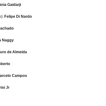
nia Gaidarji
o):
Felipe Di Nardo
Machado
a Naggy
uro de Almeida
oberto
arcelo Campos
isi Jr