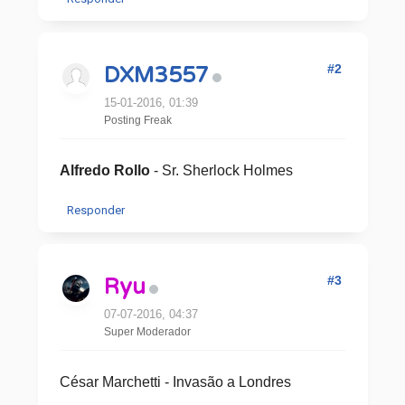
#2
DXM3557
15-01-2016, 01:39
Posting Freak
Alfredo Rollo
- Sr. Sherlock Holmes
Responder
#3
Ryu
07-07-2016, 04:37
Super Moderador
César Marchetti - Invasão a Londres