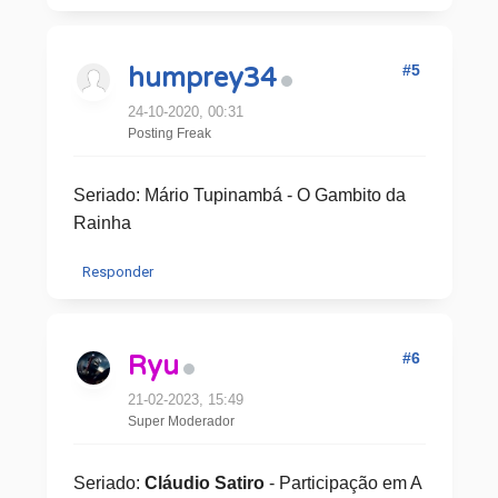
#5
humprey34
24-10-2020, 00:31
Posting Freak
Seriado: Mário Tupinambá - O Gambito da
Rainha
Responder
#6
Ryu
21-02-2023, 15:49
Super Moderador
Seriado:
Cláudio Satiro
- Participação em A