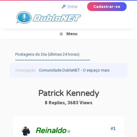
Entrar
Cadastrar-se
Menu
Postagens do Dia (últimas 24 horas)
•••••••••••••••••••••••••••••••••••••••••••••••••
Navegação
:
Comunidade DublaNET - O espaço mais
tradicional pra quem ama dublagem!
›
Dublapédia
›
Patrick Kennedy
Artistas
›
Patrick Kennedy
8 Replies, 3683 Views
#1
Reinaldo