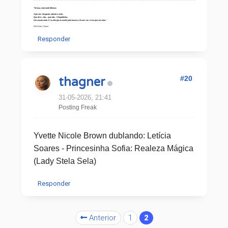
"
Tá loca, está onde México:
Aqui sim desgosto, oitenta e cinto.
Que dirá.. não... queridá... Chiquititinha.
Lhe sucata onde. E na alergia eu sentei pela loucura, tô com um mico que vai votar.
"
Del Ocho, Chavo
Responder
#20
thagner
31-05-2026, 21:41
Posting Freak
Yvette Nicole Brown dublando: Letícia
Soares - Princesinha Sofia: Realeza Mágica
(Lady Stela Sela)
Responder
Anterior
1
2