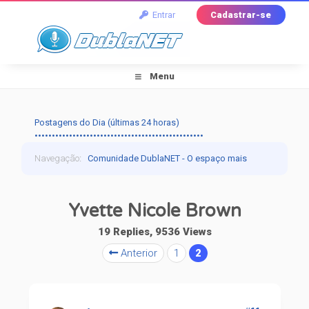
Entrar
Cadastrar-se
Menu
Postagens do Dia (últimas 24 horas)
•••••••••••••••••••••••••••••••••••••••••••••••••
Navegação
:
Comunidade DublaNET - O espaço mais
tradicional pra quem ama dublagem!
›
Dublapédia
›
Yvette Nicole Brown
Artistas
›
Yvette Nicole Brown
19 Replies, 9536 Views
Anterior
1
2