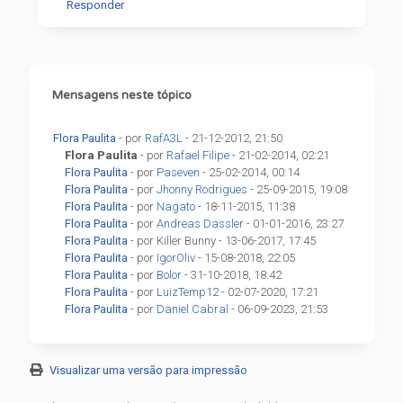
Responder
Mensagens neste tópico
Flora Paulita
- por
RafA3L
- 21-12-2012, 21:50
Flora Paulita
- por
Rafael Filipe
- 21-02-2014, 02:21
Flora Paulita
- por
Paseven
- 25-02-2014, 00:14
Flora Paulita
- por
Jhonny Rodrigues
- 25-09-2015, 19:08
Flora Paulita
- por
Nagato
- 18-11-2015, 11:38
Flora Paulita
- por
Andreas Dassler
- 01-01-2016, 23:27
Flora Paulita
- por Killer Bunny - 13-06-2017, 17:45
Flora Paulita
- por
IgorOliv
- 15-08-2018, 22:05
Flora Paulita
- por
Bolor
- 31-10-2018, 18:42
Flora Paulita
- por
LuizTemp12
- 02-07-2020, 17:21
Flora Paulita
- por
Daniel Cabral
- 06-09-2023, 21:53
Visualizar uma versão para impressão