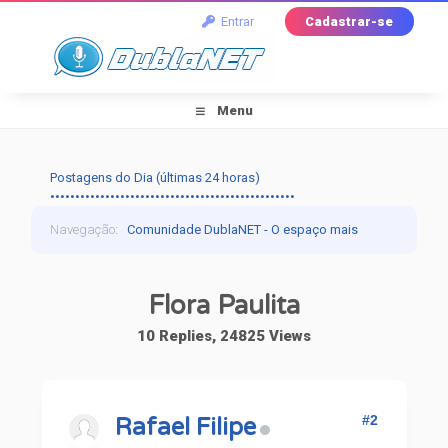
Entrar
Cadastrar-se
Menu
Postagens do Dia (últimas 24 horas)
•••••••••••••••••••••••••••••••••••••••••••••••••
Navegação
:
Comunidade DublaNET - O espaço mais
tradicional pra quem ama dublagem!
›
Dublapédia
›
Flora Paulita
Amostra de Trabalhos - Dubladoras
›
Flora Paulita
10 Replies, 24825 Views
#2
Rafael Filipe