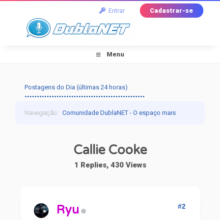
Entrar
Cadastrar-se
Menu
Postagens do Dia (últimas 24 horas)
•••••••••••••••••••••••••••••••••••••••••••••••••
Navegação
:
Comunidade DublaNET - O espaço mais
tradicional pra quem ama dublagem!
›
Dublapédia
›
Callie Cooke
Artistas
›
Callie Cooke
1 Replies, 430 Views
#2
Ryu