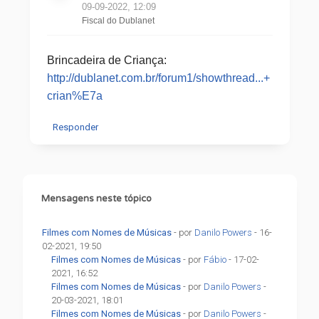
09-09-2022, 12:09
Fiscal do Dublanet
Brincadeira de Criança:
http://dublanet.com.br/forum1/showthread...+
crian%E7a
Responder
Mensagens neste tópico
Filmes com Nomes de Músicas
- por
Danilo Powers
- 16-
02-2021, 19:50
Filmes com Nomes de Músicas
- por
Fábio
- 17-02-
2021, 16:52
Filmes com Nomes de Músicas
- por
Danilo Powers
-
20-03-2021, 18:01
Filmes com Nomes de Músicas
- por
Danilo Powers
-