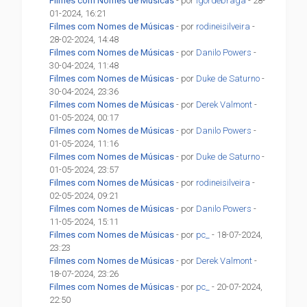
Filmes com Nomes de Músicas
- por
igordebraga
- 28-
01-2024, 16:21
Filmes com Nomes de Músicas
- por
rodineisilveira
-
28-02-2024, 14:48
Filmes com Nomes de Músicas
- por
Danilo Powers
-
30-04-2024, 11:48
Filmes com Nomes de Músicas
- por
Duke de Saturno
-
30-04-2024, 23:36
Filmes com Nomes de Músicas
- por
Derek Valmont
-
01-05-2024, 00:17
Filmes com Nomes de Músicas
- por
Danilo Powers
-
01-05-2024, 11:16
Filmes com Nomes de Músicas
- por
Duke de Saturno
-
01-05-2024, 23:57
Filmes com Nomes de Músicas
- por
rodineisilveira
-
02-05-2024, 09:21
Filmes com Nomes de Músicas
- por
Danilo Powers
-
11-05-2024, 15:11
Filmes com Nomes de Músicas
- por
pc_
- 18-07-2024,
23:23
Filmes com Nomes de Músicas
- por
Derek Valmont
-
18-07-2024, 23:26
Filmes com Nomes de Músicas
- por
pc_
- 20-07-2024,
22:50